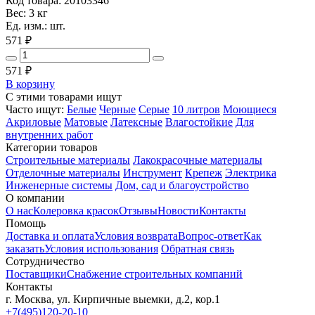
Код товара: 20103346
Вес: 3 кг
Ед. изм.: шт.
571 ₽
571
₽
В корзину
С этими товарами ищут
Часто ищут:
Белые
Черные
Серые
10 литров
Моющиеся
Акриловые
Матовые
Латексные
Влагостойкие
Для
внутренних работ
Категории товаров
Строительные материалы
Лакокрасочные материалы
Отделочные материалы
Инструмент
Крепеж
Электрика
Инженерные системы
Дом, сад и благоустройство
О компании
О нас
Колеровка красок
Отзывы
Новости
Контакты
Помощь
Доставка и оплата
Условия возврата
Вопрос-ответ
Как
заказать
Условия использования
Обратная связь
Сотрудничество
Поставщики
Снабжение строительных компаний
Контакты
г. Москва, ул. Кирпичные выемки, д.2, кор.1
+7(495)120-20-10