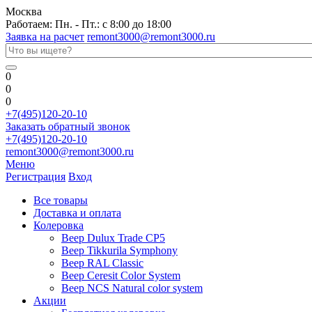
Москва
Работаем: Пн. - Пт.: с 8:00 до 18:00
Заявка на расчет
remont3000@remont3000.ru
0
0
0
+7(495)120-20-10
Заказать обратный звонок
+7(495)120-20-10
remont3000@remont3000.ru
Меню
Регистрация
Вход
Все товары
Доставка и оплата
Колеровка
Веер Dulux Trade CP5
Веер Tikkurila Symphony
Веер RAL Classic
Веер Ceresit Color System
Веер NCS Natural color system
Акции