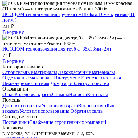
ИСОДОМ теплоизоляция трубная d=18х4мм 16мм красная (11
пог.м.)
231 ₽
В корзину
ИСОДОМ теплоизоляция для труб d=35х13мм (2м)
77 ₽
В корзину
Категории товаров
Строительные материалы
Лакокрасочные материалы
Отделочные материалы
Инструмент
Крепеж
Электрика
Инженерные системы
Дом, сад и благоустройство
О компании
О нас
Колеровка красок
Отзывы
Новости
Контакты
Помощь
Доставка и оплата
Условия возврата
Вопрос-ответ
Как
заказать
Условия использования
Обратная связь
Сотрудничество
Поставщики
Снабжение строительных компаний
Контакты
г. Москва, ул. Кирпичные выемки, д.2, кор.1