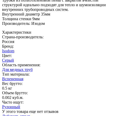
Трубки из полиэтиленовой пены с закрытой ячеистой
структурой идеально подходят для тепло и шумоизоляции
внутренних трубопроводных систем.
Внутренний диаметр 35мм
Толщина стенки 9мм
Производитель: Изодом
Характеристики
Страна-производитель
:
Россия
Бренд:
Isodom
Цвет
:
Серый
Область применения
:
Для медных труб
Тип материала
:
Вспененная
Вес брутто:
0.5 кг
Объем брутто
:
0.002 куб.м.
Часто ищут
:
Рулонный
У этого товара еще нет отзывов