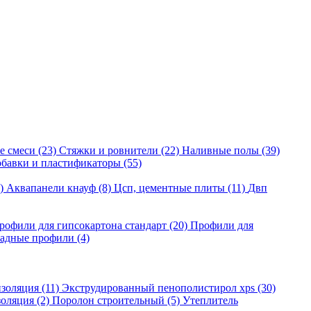
е смеси
(23)
Стяжки и ровнители
(22)
Наливные полы
(39)
бавки и пластификаторы
(55)
)
Аквапанели кнауф
(8)
Цсп, цементные плиты
(11)
Двп
рофили для гипсокартона стандарт
(20)
Профили для
адные профили
(4)
изоляция
(11)
Экструдированный пенополистирол xps
(30)
золяция
(2)
Поролон строительный
(5)
Утеплитель