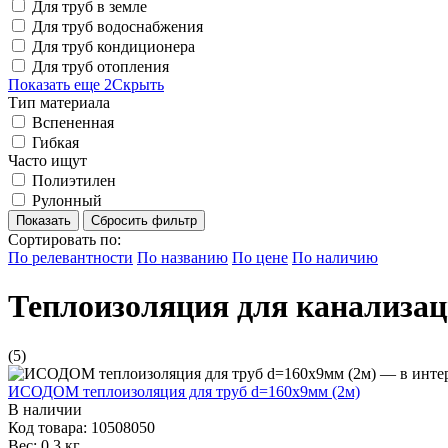
Для труб в земле
Для труб водоснабжения
Для труб кондиционера
Для труб отопления
Показать еще 2
Скрыть
Тип материала
Вспененная
Гибкая
Часто ищут
Полиэтилен
Рулонный
Сбросить фильтр
Сортировать по:
По релевантности
По названию
По цене
По наличию
Теплоизоляция для канализа
(5)
ИСОДОМ теплоизоляция для труб d=160х9мм (2м)
В наличии
Код товара: 10508050
Вес: 0.3 кг