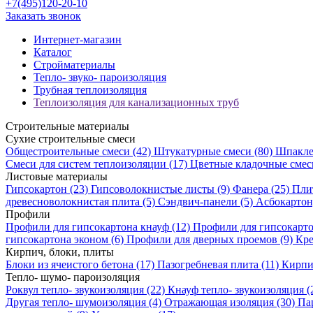
+7(495)120-20-10
Заказать звонок
Интернет-магазин
Каталог
Стройматериалы
Тепло- звуко- пароизоляция
Трубная теплоизоляция
Теплоизоляция для канализационных труб
Строительные материалы
Сухие строительные смеси
Общестроительные смеси
(42)
Штукатурные смеси
(80)
Шпакле
Смеси для систем теплоизоляции
(17)
Цветные кладочные сме
Листовые материалы
Гипсокартон
(23)
Гипсоволокнистые листы
(9)
Фанера
(25)
Пли
древесноволокнистая плита
(5)
Сэндвич-панели
(5)
Асбокартон
Профили
Профили для гипсокартона кнауф
(12)
Профили для гипсокарто
гипсокартона эконом
(6)
Профили для дверных проемов
(9)
Кре
Кирпич, блоки, плиты
Блоки из ячеистого бетона
(17)
Пазогребневая плита
(11)
Кирп
Тепло- шумо- пароизоляция
Роквул тепло- звукоизоляция
(22)
Кнауф тепло- звукоизоляция
(
Другая тепло- шумоизоляция
(4)
Отражающая изоляция
(30)
Па