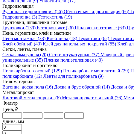
межвенцовый
(9)
Уплотнители
(17)
Гидроизоляция
Рулонная гидроизоляция
(56)
Обмазочная гидроизоляция
(66)
Г
Гидрошпонка
(3)
Геотекстиль
(19)
Грунтовки, шпаклевки готовые
Грунтовки
(139)
Бетонконтакт
(26)
Шпаклевки готовые
(63)
Гру
Пена, герметики, клей и мастики
Пена монтажная
(33)
Клей-пена
(18)
Герметики
(62)
Герметики
Клей обойный
(43)
Клей для напольных покрытий
(55)
Клей дл
Сетки, ленты, пленка
Сетка арматурная
(20)
Сетки штукатурные
(37)
Малярный фли
универсальные
(35)
Пленка полиэтиленовая
(40)
Поликарбонат и оргстекло
Поликарбонат сотовый
(129)
Поликарбонат монолитный
(29)
П
поликарбоната
(12)
Ленты для поликарбоната
(9)
Пиломатериалы
Вагонка, доска пола
(16)
Доска и брус обрезной
(14)
Доска и б
Металлопрокат
Листовой металлопрокат
(6)
Металлопрокат стальной
(76)
Мета
Фильтр
Цена, ₽
Длина, мм