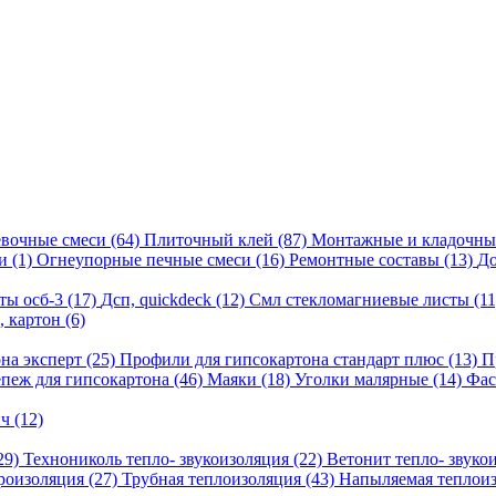
вочные смеси
(64)
Плиточный клей
(87)
Монтажные и кладочны
си
(1)
Огнеупорные печные смеси
(16)
Ремонтные составы
(13)
До
ты осб-3
(17)
Дсп, quickdeck
(12)
Смл стекломагниевые листы
(11
, картон
(6)
на эксперт
(25)
Профили для гипсокартона стандарт плюс
(13)
П
пеж для гипсокартона
(46)
Маяки
(18)
Уголки малярные
(14)
Фас
ич
(12)
29)
Технониколь тепло- звукоизоляция
(22)
Ветонит тепло- звуко
роизоляция
(27)
Трубная теплоизоляция
(43)
Напыляемая теплои