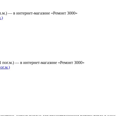
.)
г.м.)