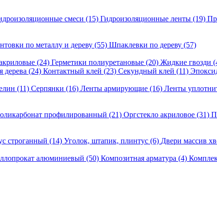
идроизоляционные смеси
(15)
Гидроизоляционные ленты
(19)
Пр
нтовки по металлу и дереву
(55)
Шпаклевки по дереву
(57)
 акриловые
(24)
Герметики полиуретановые
(20)
Жидкие гвозди
(
я дерева
(24)
Контактный клей
(23)
Секундный клей
(11)
Эпокси
зелин
(11)
Серпянки
(16)
Ленты армирующие
(16)
Ленты уплотни
оликарбонат профилированный
(21)
Оргстекло акриловое
(31)
П
рус строганный
(14)
Уголок, штапик, плинтус
(6)
Двери массив х
ллопрокат алюминиевый
(50)
Композитная арматура
(4)
Компле