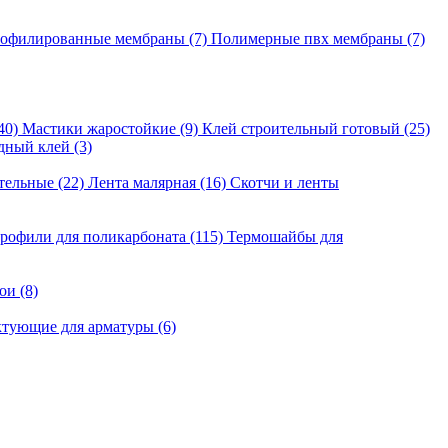
офилированные мембраны
(7)
Полимерные пвх мембраны
(7)
40)
Мастики жаростойкие
(9)
Клей строительный готовый
(25)
дный клей
(3)
тельные
(22)
Лента малярная
(16)
Скотчи и ленты
рофили для поликарбоната
(115)
Термошайбы для
вои
(8)
ктующие для арматуры
(6)