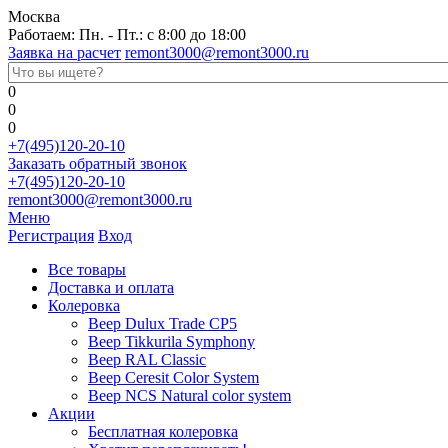
Москва
Работаем: Пн. - Пт.: с 8:00 до 18:00
Заявка на расчет
remont3000@remont3000.ru
0
0
0
+7(495)120-20-10
Заказать обратный звонок
+7(495)120-20-10
remont3000@remont3000.ru
Меню
Регистрация
Вход
Все товары
Доставка и оплата
Колеровка
Веер Dulux Trade CP5
Веер Tikkurila Symphony
Веер RAL Classic
Веер Ceresit Color System
Веер NCS Natural color system
Акции
Бесплатная колеровка