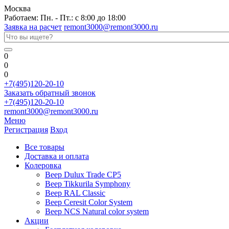
Москва
Работаем: Пн. - Пт.: с 8:00 до 18:00
Заявка на расчет
remont3000@remont3000.ru
0
0
0
+7(495)120-20-10
Заказать обратный звонок
+7(495)120-20-10
remont3000@remont3000.ru
Меню
Регистрация
Вход
Все товары
Доставка и оплата
Колеровка
Веер Dulux Trade CP5
Веер Tikkurila Symphony
Веер RAL Classic
Веер Ceresit Color System
Веер NCS Natural color system
Акции