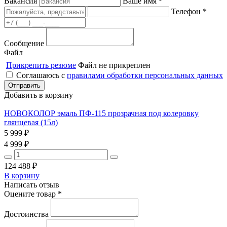
Вакансия
Ваше имя *
Телефон *
Сообщение
Файл
Прикрепить резюме
Файл не прикреплен
Соглашаюсь с
правилами обработки персональных данных
Добавить в корзину
НОВОКОЛОР эмаль ПФ-115 прозрачная под колеровку
глянцевая (15л)
5 999
₽
4 999
₽
124 488
₽
В корзину
Написать отзыв
Оцените товар *
Достоинства