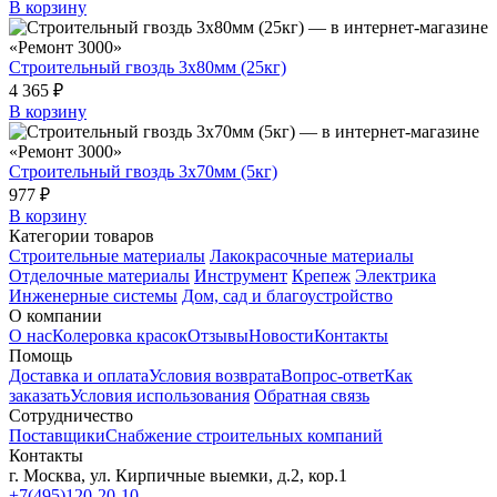
В корзину
Строительный гвоздь 3х80мм (25кг)
4 365 ₽
В корзину
Строительный гвоздь 3х70мм (5кг)
977 ₽
В корзину
Категории товаров
Строительные материалы
Лакокрасочные материалы
Отделочные материалы
Инструмент
Крепеж
Электрика
Инженерные системы
Дом, сад и благоустройство
О компании
О нас
Колеровка красок
Отзывы
Новости
Контакты
Помощь
Доставка и оплата
Условия возврата
Вопрос-ответ
Как
заказать
Условия использования
Обратная связь
Сотрудничество
Поставщики
Снабжение строительных компаний
Контакты
г. Москва, ул. Кирпичные выемки, д.2, кор.1
+7(495)120-20-10