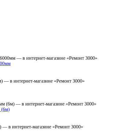
000мм
 (6м)