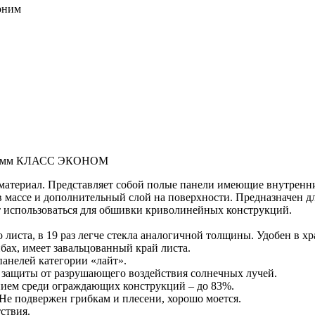
воним
х10мм КЛАСС ЭКОНОМ
материал. Представляет собой полые панели имеющие внутренни
массе и дополнительный слой на поверхности. Предназначен дл
гут использоваться для обшивки криволинейных конструкций.
 листа, в 19 раз легче стекла аналогичной толщины. Удобен в х
бах, имеет завальцованный край листа.
анелей категории «лайт».
защиты от разрушающего воздействия солнечных лучей.
нием среди ограждающих конструкций – до 83%.
Не подвержен грибкам и плесени, хорошо моется.
ствия.