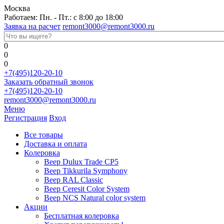
Москва
Работаем: Пн. - Пт.: с 8:00 до 18:00
Заявка на расчет
remont3000@remont3000.ru
0
0
0
+7(495)120-20-10
Заказать обратный звонок
+7(495)120-20-10
remont3000@remont3000.ru
Меню
Регистрация
Вход
Все товары
Доставка и оплата
Колеровка
Веер Dulux Trade CP5
Веер Tikkurila Symphony
Веер RAL Classic
Веер Ceresit Color System
Веер NCS Natural color system
Акции
Бесплатная колеровка