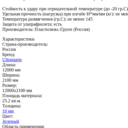
Стойкость к удару при отрицательной температуре (до -20 гр.С
Удельная прочность (нагрузка) при изгибе Н*мм/мм (кг): не мене
Температура размягчения (гр.С): не менее 145
Защита от ультрафиолета: есть
Производитель: Пластилюкс-Групп (Россия)
Характеристики
Страна-производитель
:
Россия
Бренд:
Ultramarin
Длина
:
12000 мм
Ширина
:
2100 мм
Размер
:
12000х2100 мм
Площадь материала
:
25.2 кв.м.
Толщина
:
10 мм
Цвет
:
Зеленый
Область применения
: