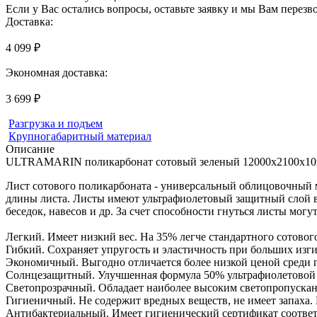
Если у Вас остались вопросы, оставьте заявку и мы Вам перез
Доставка:
4 099 ₽
Экономная доставка:
3 699 ₽
Разгрузка и подъем
Крупногабаритный материал
Описание
ULTRAMARIN поликарбонат сотовый зеленый 12000х2100
Лист сотового поликарбоната - универсальный облицовочный 
длины листа. Листы имеют ультрафиолетовый защитный слой в 
беседок, навесов и др. За счет способности гнуться листы мо
Легкий. Имеет низкий вес. На 35% легче стандартного сотового
Гибкий. Сохраняет упругость и эластичность при больших изги
Экономичный. Выгодно отличается более низкой ценой среди п
Солнцезащитный. Улучшенная формула 50% ультрафиолетовой 
Светопрозрачный. Обладает наиболее высоким светопропуска
Гигиеничный. Не содержит вредных веществ, не имеет запаха. 
Антибактериальный. Имеет гигиенический сертификат соответ