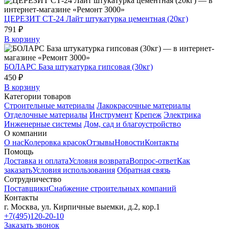
ЦЕРЕЗИТ СТ-24 Лайт штукатурка цементная (20кг)
791 ₽
В корзину
БОЛАРС База штукатурка гипсовая (30кг)
450 ₽
В корзину
Категории товаров
Строительные материалы
Лакокрасочные материалы
Отделочные материалы
Инструмент
Крепеж
Электрика
Инженерные системы
Дом, сад и благоустройство
О компании
О нас
Колеровка красок
Отзывы
Новости
Контакты
Помощь
Доставка и оплата
Условия возврата
Вопрос-ответ
Как
заказать
Условия использования
Обратная связь
Сотрудничество
Поставщики
Снабжение строительных компаний
Контакты
г. Москва, ул. Кирпичные выемки, д.2, кор.1
+7(495)120-20-10
Заказать звонок