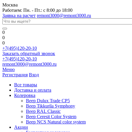
Москва
Работаем: Пн. - Пт.: с 8:00 до 18:00
Заявка на расчет
remont3000@remont3000.ru
0
0
0
+7(495)120-20-10
Заказать обратный звонок
+7(495)120-20-10
remont3000@remont3000.ru
Меню
Регистрация
Вход
Все товары
Доставка и оплата
Колеровка
Веер Dulux Trade CP5
Веер Tikkurila Symphony
Веер RAL Classic
Веер Ceresit Color System
Веер NCS Natural color system
Акции