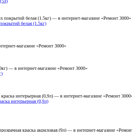
(5л)
окрытий белая (1.5кг)
г)
ка интерьерная (0,9л)