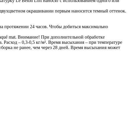
турку Le Beton Loft наносят с использованием одного или
и двухцветном окрашивании первым наносится темный оттенок.
на протяжении 24 часов. Чтобы добиться максимально
Laqué mat. Внимание! При дополнительной обработке
 Расход – 0,3-0,5 кг/м². Время высыхания – при температуре
борка не ранее, чем через 28 дней. Время высыхания может