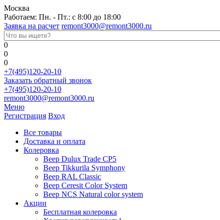
Москва
Работаем: Пн. - Пт.: с 8:00 до 18:00
Заявка на расчет
remont3000@remont3000.ru
0
0
0
+7(495)120-20-10
Заказать обратный звонок
+7(495)120-20-10
remont3000@remont3000.ru
Меню
Регистрация
Вход
Все товары
Доставка и оплата
Колеровка
Веер Dulux Trade CP5
Веер Tikkurila Symphony
Веер RAL Classic
Веер Ceresit Color System
Веер NCS Natural color system
Акции
Бесплатная колеровка