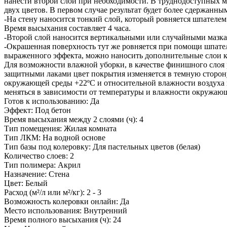
нанести второй слой при необходимости. В труднодоступных м
двух цветов. В первом случае результат будет более сдержанны
-На стену наносится тонкий слой, который ровняется шпателе
Время высыхания составляет 4 часа.
-Второй слой наносится вертикальными или случайными мазкам
-Окрашенная поверхность тут же ровняется при помощи шпате
выраженного эффекта, можно наносить дополнительные слои к
Для возможности влажной уборки, в качестве финишного слоя р
защитными лаками цвет покрытия изменяется в темную сторону,
окружающей среды +22ºС и относительной влажности воздуха не
меняться в зависимости от температуры и влажности окружаю
Готов к использованию: Да
Эффект: Под бетон
Время высыхания между 2 слоями (ч): 4
Тип помещения: Жилая комната
Тип ЛКМ: На водной основе
Тип базы под колеровку: Для пастельных цветов (белая)
Количество слоев: 2
Тип полимера: Акрил
Назначение: Стена
Цвет: Белый
Расход (м²/л или м²/кг): 2 - 3
Возможность колеровки онлайн: Да
Место использования: Внутренний
Время полного высыхания (ч): 24