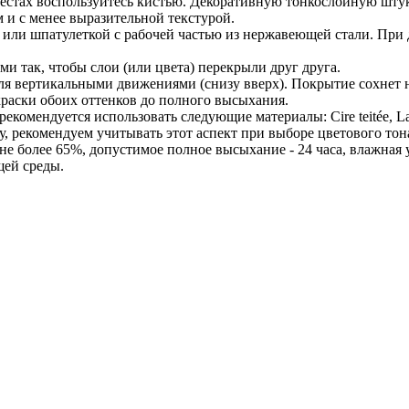
естах воспользуйтесь кистью. Декоративную тонкослойную штука
м и с менее выразительной текстурой.
м или шпатулеткой с рабочей частью из нержавеющей стали. Пр
и так, чтобы слои (или цвета) перекрыли друг друга.
ля вертикальными движениями (снизу вверх). Покрытие сохнет 
раски обоих оттенков до полного высыхания.
екомендуется использовать следующие материалы: Cire teitée, 
 рекомендуем учитывать этот аспект при выборе цветового тона.
 более 65%, допустимое полное высыхание - 24 часа, влажная у
щей среды.