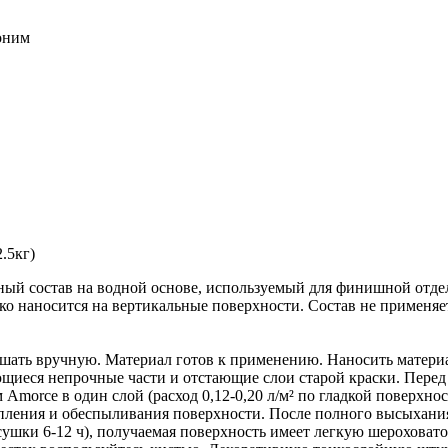
воним
.5кг)
льный состав на водной основе, используемый для финишной отд
ко наносится на вертикальные поверхности. Состав не применяе
мешать вручную. Материал готов к применению. Наносить мате
щиеся непрочные части и отстающие слои старой краски. Перед
Amorсe в один слой (расход 0,12-0,20 л/м² по гладкой поверхно
пления и обеспыливания поверхности. После полного высыхани
мя сушки 6-12 ч), получаемая поверхность имеет легкую шероховат