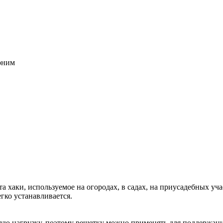
воним
а хаки, используемое на огородах, в садах, на приусадебных уча
гко устанавливается.
шую нагрузку, поэтому решетку можно применять для поддержан