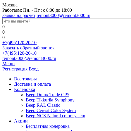
Москва
Работаем: Пн. - Пт.: с 8:00 до 18:00
Заявка на расчет
remont3000@remont3000.ru
0
0
0
+7(495)120-20-10
Заказать обратный звонок
+7(495)120-20-10
remont3000@remont3000.ru
Меню
Регистрация
Вход
Все товары
Доставка и оплата
Колеровка
Веер Dulux Trade CP5
Веер Tikkurila Symphony
Веер RAL Classic
Веер Ceresit Color System
Веер NCS Natural color system
Акции
Бесплатная колеровка