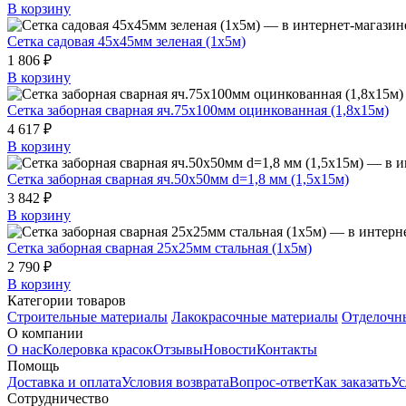
В корзину
Сетка садовая 45x45мм зеленая (1x5м)
1 806 ₽
В корзину
Сетка заборная сварная яч.75x100мм оцинкованная (1,8x15м)
4 617 ₽
В корзину
Сетка заборная сварная яч.50х50мм d=1,8 мм (1,5х15м)
3 842 ₽
В корзину
Сетка заборная сварная 25х25мм стальная (1х5м)
2 790 ₽
В корзину
Категории товаров
Строительные материалы
Лакокрасочные материалы
Отделочн
О компании
О нас
Колеровка красок
Отзывы
Новости
Контакты
Помощь
Доставка и оплата
Условия возврата
Вопрос-ответ
Как заказать
Ус
Сотрудничество