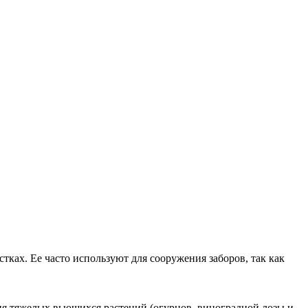
стках. Ее часто используют для сооружения заборов, так как
ия тяжелых вьющихся растений (огурцов, виноградной лозы и