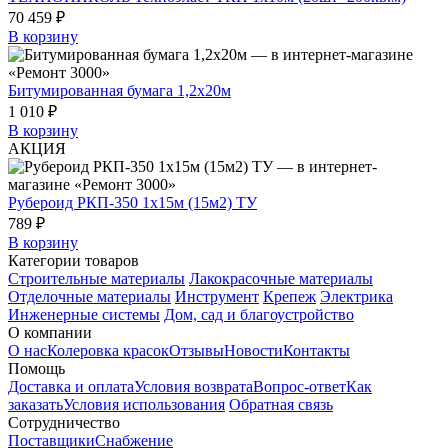
70 459 ₽
В корзину
Битумированная бумага 1,2х20м
1 010 ₽
В корзину
АКЦИЯ
Рубероид РКП-350 1х15м (15м2) ТУ
789 ₽
В корзину
Категории товаров
Строительные материалы
Лакокрасочные материалы
Отделочные материалы
Инструмент
Крепеж
Электрика
Инженерные системы
Дом, сад и благоустройство
О компании
О нас
Колеровка красок
Отзывы
Новости
Контакты
Помощь
Доставка и оплата
Условия возврата
Вопрос-ответ
Как
заказать
Условия использования
Обратная связь
Сотрудничество
Поставщики
Снабжение