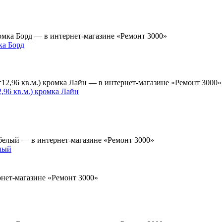
ка Борд
96 кв.м.) кромка Лайн
лый