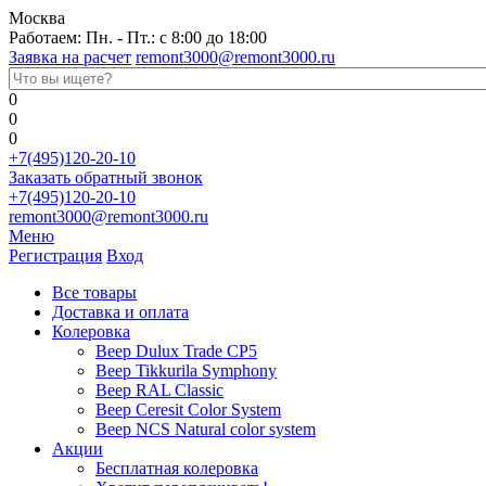
Москва
Работаем: Пн. - Пт.: с 8:00 до 18:00
Заявка на расчет
remont3000@remont3000.ru
0
0
0
+7(495)120-20-10
Заказать обратный звонок
+7(495)120-20-10
remont3000@remont3000.ru
Меню
Регистрация
Вход
Все товары
Доставка и оплата
Колеровка
Веер Dulux Trade CP5
Веер Tikkurila Symphony
Веер RAL Classic
Веер Ceresit Color System
Веер NCS Natural color system
Акции
Бесплатная колеровка