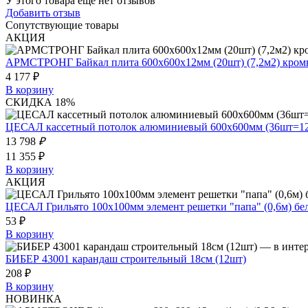
У этого товара еще нет отзывов
Добавить отзыв
Сопутствующие товары
АКЦИЯ
АРМСТРОНГ Байкал плита 600х600х12мм (20шт) (7,2м2) кром
4 177 ₽
В корзину
СКИДКА 18%
ЦЕСАЛ кассетный потолок алюминиевый 600х600мм (36шт=12,
13 798
₽
11 355 ₽
В корзину
АКЦИЯ
ЦЕСАЛ Грильято 100х100мм элемент решетки "папа" (0,6м) бе
53 ₽
В корзину
БИБЕР 43001 карандаш строительный 18см (12шт)
208 ₽
В корзину
НОВИНКА