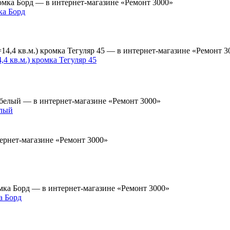
ка Борд
 кв.м.) кромка Тегуляр 45
елый
а Борд