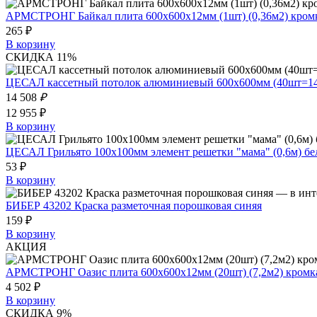
АРМСТРОНГ Байкал плита 600х600х12мм (1шт) (0,36м2) кром
265 ₽
В корзину
СКИДКА 11%
ЦЕСАЛ кассетный потолок алюминиевый 600х600мм (40шт=14,4
14 508
₽
12 955 ₽
В корзину
ЦЕСАЛ Грильято 100х100мм элемент решетки "мама" (0,6м) б
53 ₽
В корзину
БИБЕР 43202 Краска разметочная порошковая синяя
159 ₽
В корзину
АКЦИЯ
АРМСТРОНГ Оазис плита 600х600х12мм (20шт) (7,2м2) кромк
4 502 ₽
В корзину
СКИДКА 9%