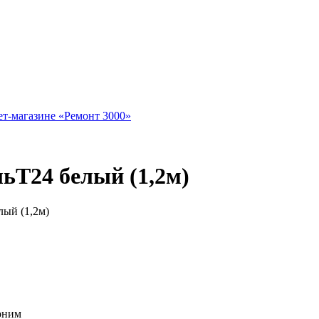
Т24 белый (1,2м)
ый (1,2м)
воним