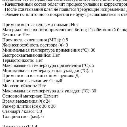
- Качественный состав облегчит процесс укладки и корректир
- После схватывания клея не появятся требующие исправления
- Элементы плиточного покрытия не будут расшатываться и от
Применимость с теплыми полами: Нет
Материал поверхности применения: Бетон; Газобетонный блок;
Без пыли: Нет
Прочность склеивания (МПа): 0.5
Жизнеспособность раствора (ч): 3
Минимальная температура применения (°C): 30
Быстросхватывающийся: Нет
Термостойкость: Нет
Максимальная температура применения (°C): 5
Минимальная температура для укладки (°C): 5
Применим во влажных помещениях: Да
Цвет после высыхания: Серый
Морозостойкость: Нет
Максимальная температура для укладки (°C): 30
Основной материал: Цемент
Время высыхания (ч): 24
Размер плитки (см): 30 x 30
Стандарт / класс: C0
Толщина слоя (мм): 6
Расход кг / м2: 1,4