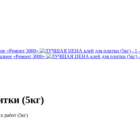
тки (5кг)
 работ (5кг)