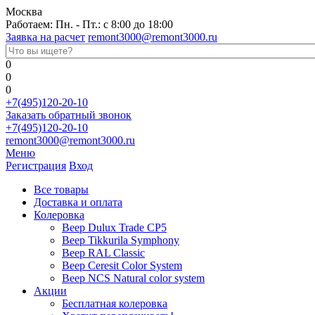
Москва
Работаем: Пн. - Пт.: с 8:00 до 18:00
Заявка на расчет
remont3000@remont3000.ru
0
0
0
+7(495)120-20-10
Заказать обратный звонок
+7(495)120-20-10
remont3000@remont3000.ru
Меню
Регистрация
Вход
Все товары
Доставка и оплата
Колеровка
Веер Dulux Trade CP5
Веер Tikkurila Symphony
Веер RAL Classic
Веер Ceresit Color System
Веер NCS Natural color system
Акции
Бесплатная колеровка