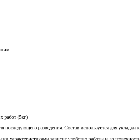
воним
 работ (5кг)
ля последующего разведения. Состав используется для укладки 
ыми характеристиками зависит удобство работы и долговечность