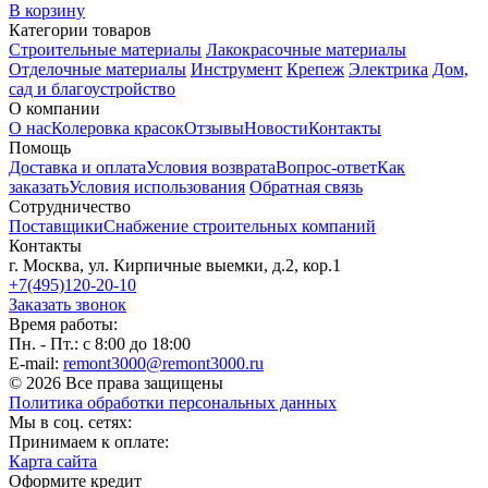
В корзину
Категории товаров
Строительные материалы
Лакокрасочные материалы
Отделочные материалы
Инструмент
Крепеж
Электрика
Дом,
сад и благоустройство
О компании
О нас
Колеровка красок
Отзывы
Новости
Контакты
Помощь
Доставка и оплата
Условия возврата
Вопрос-ответ
Как
заказать
Условия использования
Обратная связь
Сотрудничество
Поставщики
Снабжение строительных компаний
Контакты
г. Москва, ул. Кирпичные выемки, д.2, кор.1
+7(495)120-20-10
Заказать звонок
Время работы:
Пн. - Пт.: с 8:00 до 18:00
E-mail:
remont3000@remont3000.ru
© 2026 Все права защищены
Политика обработки персональных данных
Мы в соц. сетях:
Принимаем к оплате:
Карта сайта
Оформите кредит