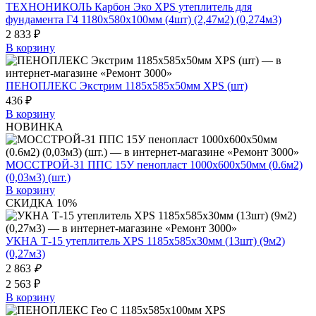
ТЕХНОНИКОЛЬ Карбон Эко XPS утеплитель для
фундамента Г4 1180х580х100мм (4шт) (2,47м2) (0,274м3)
2 833 ₽
В корзину
ПЕНОПЛЕКС Экстрим 1185х585х50мм XPS (шт)
436 ₽
В корзину
НОВИНКА
МОССТРОЙ-31 ППС 15У пенопласт 1000x600x50мм (0.6м2)
(0,03м3) (шт.)
В корзину
СКИДКА 10%
УКНА Т-15 утеплитель XPS 1185х585х30мм (13шт) (9м2)
(0,27м3)
2 863
₽
2 563 ₽
В корзину