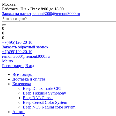
Москва
Работаем: Пн. - Пт.: с 8:00 до 18:00
Заявка на расчет
remont3000@remont3000.ru
0
0
0
+7(495)120-20-10
Заказать обратный звонок
+7(495)120-20-10
remont3000@remont3000.ru
Меню
Регистрация
Вход
Все товары
Доставка и оплата
Колеровка
Веер Dulux Trade CP5
Веер Tikkurila Symphony
Веер RAL Classic
Веер Ceresit Color System
Веер NCS Natural color system
Акции