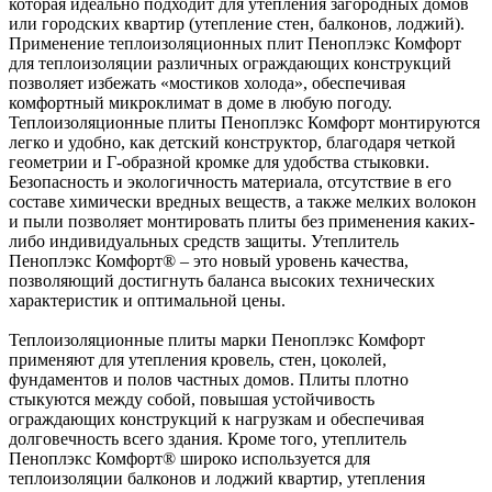
которая идеально подходит для утепления загородных домов
или городских квартир (утепление стен, балконов, лоджий).
Применение теплоизоляционных плит Пеноплэкс Комфорт
для теплоизоляции различных ограждающих конструкций
позволяет избежать «мостиков холода», обеспечивая
комфортный микроклимат в доме в любую погоду.
Теплоизоляционные плиты Пеноплэкс Комфорт монтируются
легко и удобно, как детский конструктор, благодаря четкой
геометрии и Г-образной кромке для удобства стыковки.
Безопасность и экологичность материала, отсутствие в его
составе химически вредных веществ, а также мелких волокон
и пыли позволяет монтировать плиты без применения каких-
либо индивидуальных средств защиты. Утеплитель
Пеноплэкс Комфорт® – это новый уровень качества,
позволяющий достигнуть баланса высоких технических
характеристик и оптимальной цены.
Теплоизоляционные плиты марки Пеноплэкс Комфорт
применяют для утепления кровель, стен, цоколей,
фундаментов и полов частных домов. Плиты плотно
стыкуются между собой, повышая устойчивость
ограждающих конструкций к нагрузкам и обеспечивая
долговечность всего здания. Кроме того, утеплитель
Пеноплэкс Комфорт® широко используется для
теплоизоляции балконов и лоджий квартир, утепления