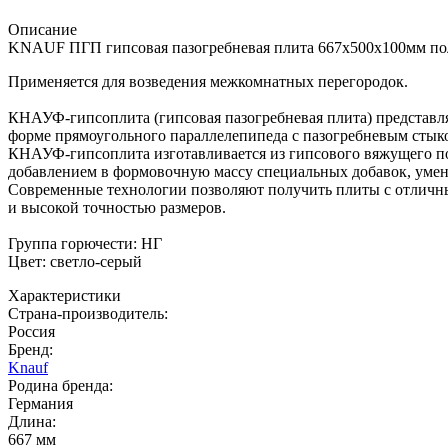
Описание
KNAUF ПГП гипсовая пазогребневая плита 667х500х100мм по
Применяется для возведения межкомнатных перегородок.
КНАУФ-гипсоплита (гипсовая пазогребневая плита) представля
форме прямоугольного параллелепипеда с пазогребневым стык
КНАУФ-гипсоплита изготавливается из гипсового вяжущего по
добавлением в формовочную массу специальных добавок, ум
Современные технологии позволяют получить плиты с отличн
и высокой точностью размеров.
Группа горючести: НГ
Цвет: светло-серый
Характеристики
Страна-производитель
:
Россия
Бренд:
Knauf
Родина бренда
:
Германия
Длина
:
667 мм