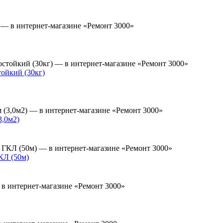
ойкий (30кг)
,0м2)
КЛ (50м)