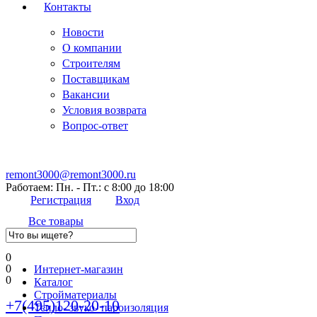
Контакты
Новости
О компании
Строителям
Поставщикам
Вакансии
Условия возврата
Вопрос-ответ
remont3000@remont3000.ru
Работаем: Пн. - Пт.: с 8:00 до 18:00
Регистрация
Вход
Все товары
0
0
Интернет-магазин
0
Каталог
Стройматериалы
+7(495)120-20-10
Тепло- звуко- пароизоляция