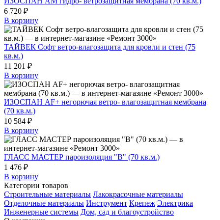
ИЗОСПАН АМ гидро- ветрозащитная мембрана (70 кв.м.)
6 720 ₽
В корзину
ТАЙВЕК Софт ветро-влагозащита для кровли и стен (75
кв.м.)
11 201 ₽
В корзину
ИЗОСПАН AF+ негорючая ветро- влагозащитная мембрана
(70 кв.м.)
10 584 ₽
В корзину
ГЛАСС МАСТЕР пароизоляция "B" (70 кв.м.)
1 476 ₽
В корзину
Категории товаров
Строительные материалы
Лакокрасочные материалы
Отделочные материалы
Инструмент
Крепеж
Электрика
Инженерные системы
Дом, сад и благоустройство