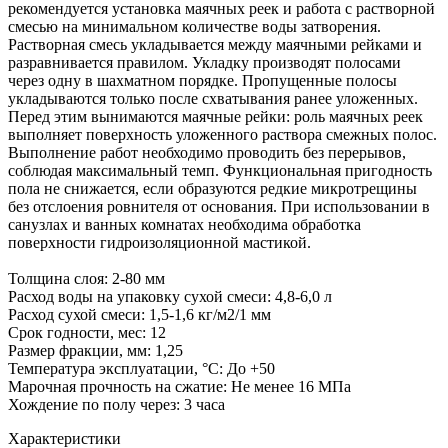
рекомендуется установка маячных реек и работа с растворной
смесью на минимальном количестве воды затворения.
Растворная смесь укладывается между маячными рейками и
разравнивается правилом. Укладку производят полосами
через одну в шахматном порядке. Пропущенные полосы
укладываются только после схватывания ранее уложенных.
Перед этим вынимаются маячные рейки: роль маячных реек
выполняет поверхность уложенного раствора смежных полос.
Выполнение работ необходимо проводить без перерывов,
соблюдая максимальный темп. Функциональная пригодность
пола не снижается, если образуются редкие микротрещины
без отслоения ровнителя от основания. При использовании в
санузлах и ванных комнатах необходима обработка
поверхности гидроизоляционной мастикой.
Толщина слоя: 2-80 мм
Расход воды на упаковку сухой смеси: 4,8-6,0 л
Расход сухой смеси: 1,5-1,6 кг/м2/1 мм
Срок годности, мес: 12
Размер фракции, мм: 1,25
Температура эксплуатации, °С: До +50
Марочная прочность на сжатие: Не менее 16 МПа
Хождение по полу через: 3 часа
Характеристики