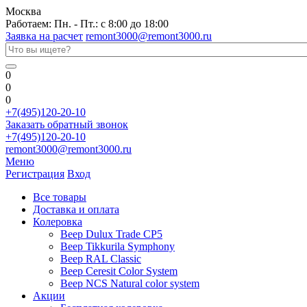
Москва
Работаем: Пн. - Пт.: с 8:00 до 18:00
Заявка на расчет
remont3000@remont3000.ru
0
0
0
+7(495)120-20-10
Заказать обратный звонок
+7(495)120-20-10
remont3000@remont3000.ru
Меню
Регистрация
Вход
Все товары
Доставка и оплата
Колеровка
Веер Dulux Trade CP5
Веер Tikkurila Symphony
Веер RAL Classic
Веер Ceresit Color System
Веер NCS Natural color system
Акции