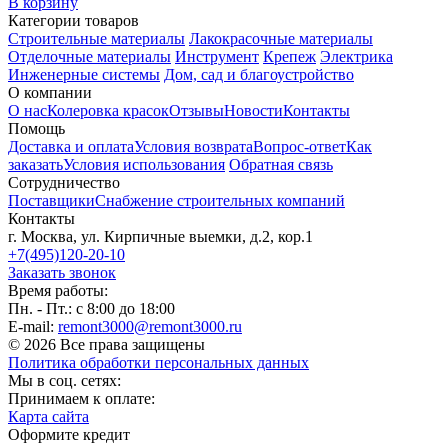
В корзину
Категории товаров
Строительные материалы
Лакокрасочные материалы
Отделочные материалы
Инструмент
Крепеж
Электрика
Инженерные системы
Дом, сад и благоустройство
О компании
О нас
Колеровка красок
Отзывы
Новости
Контакты
Помощь
Доставка и оплата
Условия возврата
Вопрос-ответ
Как
заказать
Условия использования
Обратная связь
Сотрудничество
Поставщики
Снабжение строительных компаний
Контакты
г. Москва, ул. Кирпичные выемки, д.2, кор.1
+7(495)120-20-10
Заказать звонок
Время работы:
Пн. - Пт.: с 8:00 до 18:00
E-mail:
remont3000@remont3000.ru
© 2026 Все права защищены
Политика обработки персональных данных
Мы в соц. сетях:
Принимаем к оплате:
Карта сайта
Оформите кредит