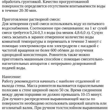
обработать грунтовкой. Качество прогрунтованной
поверхности определяется отсутствием впитываемости воды
в течение 20-30 мин.
Приготовление растворной смеси:
Для затворения сухой смеси использовать воду из питьевого
водоснабжения. Соотношение при смешивании: на 1 кг сухой
смеси требуется 0,24-0,3 л воды (на мешок 4,8-6,0 л). Сухую
смесь засыпать в заранее отмеренное количество воды
комнатной температуры и перемешать в течение 3 минут с
помощью электромиксера или электродрели с насадкой с
частотой вращения не более 600 об/мин до получения
однородной консистенции. Ровнитель также можно
приготовить машинным способом с помощью смесительно-
нагнетательных аппаратов с непрерывно дозированной
подачей воды.
Нанесение:
Работу рекомендуется начинать с наиболее отдаленной от
выхода стены. Масса ровнителя выливается параллельными
полосами к стене шириной около 50 см. Время соединения
между двумя порциями не должно превышать 10-15 минут.
Для лучшего распределения выравнивающей массы по
поверхности необходимо использовать широкий шпатель или
игольчатый валик. При ручном толстослойном выравнивании