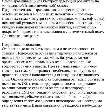
Самовыравнивающийся быстротвердеющий ровнитель на
минеральной (гипсо-цементной) основе.
Предназначен для выравнивания и корректирования
бетонных полов и монолитных цементных и полимер-
гипсовых стяжек, внутри сухих и влажных жилых (офисных)
помещений ручным и машинным способом нанесения, под
укладку напольной керамической плитки, выстилающих
покрытий, паркета и использования в системе «теплый пол».
Для внутренних работ.
Подготовка основания:
Основание должно быть прочным и не иметь сквозных
трещин. Поверхность основания тщательно очищается от
пыли, грязи, извести, масла, жира, битума, остатков
органических и минеральных клеев и красок, а также
водорастворимых веществ. При выравнивании полимер-
гипсовых стяжек поверхность необходимо зашкурить до
проявления зерна наполнителя для создания адгезионного
слоя. Окончательную очистку основания от пыли произвести
пылесосом. Обязательно предварительное изолирование
выравнивающего слоя пола от стен и перегородок на
расстояние 1,5-2 см тонкими полосами пенополистирола или
деревянными рейками в полиэтиленовой пленке. Для
определения требуемого уровня нивелирования необходимо
выставить маяки. Выравниваемую поверхность необходимо