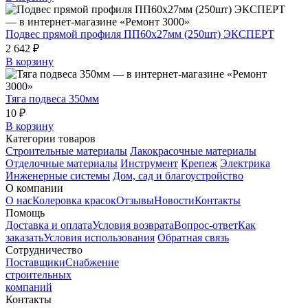
Подвес прямой профиля ПП60х27мм (250шт) ЭКСПЕРТ
2 642 ₽
В корзину
Тяга подвеса 350мм
10 ₽
В корзину
Категории товаров
Строительные материалы
Лакокрасочные материалы
Отделочные материалы
Инструмент
Крепеж
Электрика
Инженерные системы
Дом, сад и благоустройство
О компании
О нас
Колеровка красок
Отзывы
Новости
Контакты
Помощь
Доставка и оплата
Условия возврата
Вопрос-ответ
Как
заказать
Условия использования
Обратная связь
Сотрудничество
Поставщики
Снабжение
строительных
компаний
Контакты