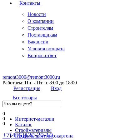
Контакты
Новости
О компании
Строителям
Поставщикам
Вакансии
Условия возврата
Вопрос-ответ
remont3000@remont3000.ru
Работаем: Пн. - Пт.: с 8:00 до 18:00
Регистрация
Вход
Все товары
0
0
Интернет-магазин
0
Каталог
Стройматериалы
+7(495)120-20-10
Профиль для гипсокартона