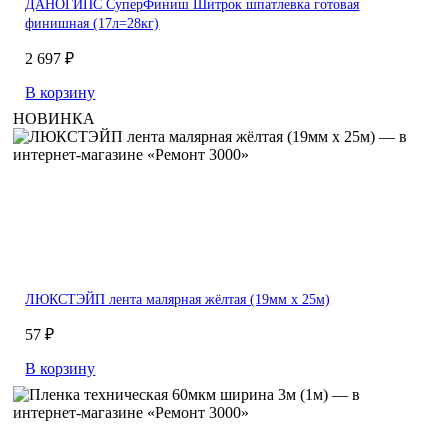
ДАНОГИПС СуперФиниш Шитрок шпатлевка готовая
финишная (17л=28кг)
2 697 ₽
В корзину
НОВИНКА
ЛЮКСТЭЙП лента малярная жёлтая (19мм х 25м)
57 ₽
В корзину