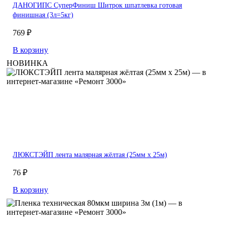
ДАНОГИПС СуперФиниш Шитрок шпатлевка готовая
финишная (3л=5кг)
769 ₽
В корзину
НОВИНКА
ЛЮКСТЭЙП лента малярная жёлтая (25мм х 25м)
76 ₽
В корзину