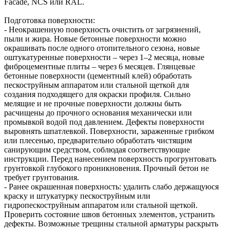
Facade, NCS или RAL.
Подготовка поверхности:
- Неокрашенную поверхность очистить от загрязнений,
пыли и жира. Новые бетонные поверхности можно
окрашивать после одного отопительного сезона, новые
оштукатуренные поверхности – через 1–2 месяца, новые
фиброцементные плиты – через 6 месяцев. Глянцевые
бетонные поверхности (цементный клей) обработать
пескоструйным аппаратом или стальной щеткой для
создания подходящего для окраски профиля. Сильно
мелящие и не прочные поверхности должны быть
расчищены до прочного основания механически или
промывкой водой под давлением. Дефекты поверхности
выровнять шпатлевкой. Поверхности, зараженные грибком
или плесенью, предварительно обработать чистящим
санирующим средством, соблюдая соответствующие
инструкции. Перед нанесением поверхность прогрунтовать
грунтовкой глубокого проникновения. Прочный бетон не
требует грунтования.
- Ранее окрашенная поверхность: удалить слабо держащуюся
краску и штукатурку пескоструйным или
гидропескоструйным аппаратом или стальной щеткой.
Проверить состояние швов бетонных элементов, устранить
дефекты. Возможные трещины стальной арматуры раскрыть