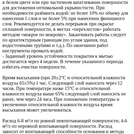
в белом цвете или при частичном шпатлевании поверхности
для достижения оптимальной укрывистости. При
необходимости разбавить водой: не более 10% по объему для
нанесения 1 слоя и не более 5% при нанесении финишного
слоя. Рекомендуется не делать перерывов при окраске
сплошной поверхности, в местах «перехлестов» работать
методом «мокрое по мокрому». Заканчивать работы следует
по архитектурным границам (по углам здания, под
водосточными трубами и т.д.). По окончании работ
инструменты промыть водой.
- Заданный уровень устойчивости покрытия к мытью
достигается через 4 недели. В течение указанного периода
избегать очистки поверхности.
Время высыхания (при 20±2°С и относительной влажности
воздуха 65±5%) 1 час. Следующий слой наносить через 12
часов. При температуре ниже 15°С и относительной
влажности воздуха выше 65% следующий слой наносить не
ранее, чем через 24 часа. При понижении температуры и
увеличении относительной влажности воздуха время
высыхания может увеличиваться.
Расход 6-8 м²/л по ровной невпитывающей поверхности; 4-6
м²/л по неровной впитывающей поверхности. Расход
зависит от впитывающей способности основания и метода