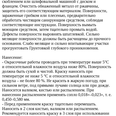
скоблением или шлифовальной машиной с диском и
фланцем. Очистить обнаженный металл от ржавчины,
защитить его соответствующим материалом. Поверхности,
зараженные грибком или плесенью, предварительно
обработать чистящим санирующим средством, соблюдая
соответствующие инструкции. Поверхность вымыть
моющим средством, затем тщательно промыть водой.
Дефекты поверхности выровнять шпатлевкой. Сильно
мелящие поверхности должны быть расчищены до прочного
основания. Слабо мелящие и сильно впитывающие участки
прогрунтовать Грунтовкой глубокого проникновения.
Нанесение:
- Окрасочные работы проводить при температуре выше 5°С
и относительной влажности воздуха ниже 80%. Поверхность
должна быть сухой и чистой. Краску наносить при
температуре не ниже 5 °С и относительной влажности
воздуха – не более 80 %. Не красить в жаркую погоду, при
сильном ветре, под прямыми лучами солнца или при дожде.
Наносится валиком, кистью или распылением. При
нанесении распылением применять сопло 0,018«–0,023», т. е.
0,450–0,580 мм.
- Перед применением краску тщательно перемешать.
Наносить в 2 слоя кистью, валиком или распылением.
Рекомендуется наносить краску в 3 слоя при использовании