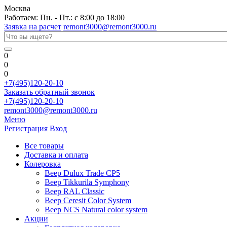
Москва
Работаем: Пн. - Пт.: с 8:00 до 18:00
Заявка на расчет
remont3000@remont3000.ru
0
0
0
+7(495)120-20-10
Заказать обратный звонок
+7(495)120-20-10
remont3000@remont3000.ru
Меню
Регистрация
Вход
Все товары
Доставка и оплата
Колеровка
Веер Dulux Trade CP5
Веер Tikkurila Symphony
Веер RAL Classic
Веер Ceresit Color System
Веер NCS Natural color system
Акции