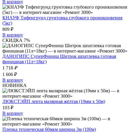
В корзину
КНАУФ Тифенгрунд грунтовка глубокого проникновения
(5кг)
809 ₽
В корзину
СКИДКА 7%
ДАНОГИПС СуперФиниш Шитрок шпатлевка готовая
финишная (11л=18кг)
1 718
₽
1 606 ₽
В корзину
НОВИНКА
ЛЮКСТЭЙП лента малярная жёлтая (19мм х 50м)
103 ₽
В корзину
Пленка техническая 60мкм ширина 3м (100м)