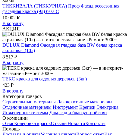
ТИККИВАЛА (ТИККУРИЛА) Проф Фасад всесезонная
фасадная краска (9л) база C
10 002 ₽
В корзину
АКЦИЯ
DULUX Diamond Фасадная гладкая база BW белая краска
акриловая (10л)
8 517 ₽
В корзину
ТЕКС краска для садовых деревьев (3кг)
423 ₽
В корзину
Категории товаров
Строительные материалы
Лакокрасочные материалы
Отделочные материалы
Инструмент
Крепеж
Электрика
Инженерные системы
Дом, сад и благоустройство
О компании
О нас
Колеровка красок
Отзывы
Новости
Контакты
Помощь
Доставка и оплата
Условия возврата
Вопрос-ответ
Как