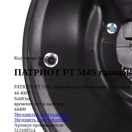
Код товара:
01029811
ПАТРИОТ PT 514S газонокос
PATRIOT PT 514S газонокосилка бензиновая самоходная 4
44 400 ₽
SoldOut
временно нет в наличии
44400
Уведомить о поступлении
Уведомить о поступлении
Артикул производителя:
512109514