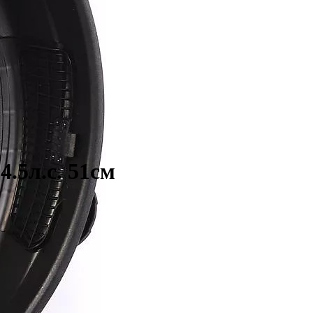
.5л.с. 51см