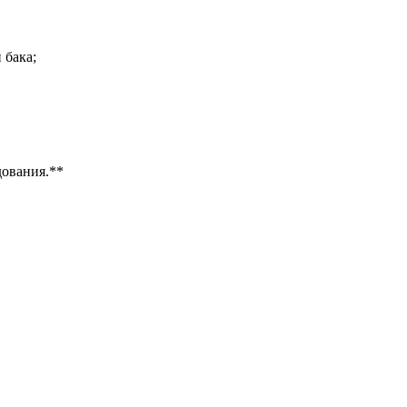
 бака;
дования.**