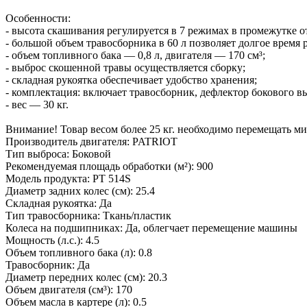
Особенности:
- высота скашивания регулируется в 7 режимах в промежутке от 
- большой объем травосборника в 60 л позволяет долгое время 
- объем топливного бака — 0,8 л, двигателя — 170 см³;
- выброс скошенной травы осуществляется сборку;
- складная рукоятка обеспечивает удобство хранения;
- комплектация: включает травосборник, дефлектор бокового 
- вес — 30 кг.
Внимание! Товар весом более 25 кг. необходимо перемещать 
Производитель двигателя: PATRIOT
Тип выброса: Боковой
Рекомендуемая площадь обработки (м²): 900
Модель продукта: PT 514S
Диаметр задних колес (см): 25.4
Складная рукоятка: Да
Тип травосборника: Ткань/пластик
Колеса на подшипниках: Да, облегчает перемещение машины
Мощность (л.с.): 4.5
Объем топливного бака (л): 0.8
Травосборник: Да
Диаметр передних колес (см): 20.3
Объем двигателя (cм³): 170
Объем масла в картере (л): 0.5