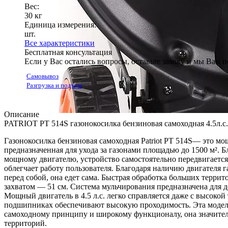
Вес:
30 кг
Единица измерения:
шт.
Все характеристики
Бесплатная консультация
Если у Вас остались вопросы, оставьте заявку и мы Вам 
Самовывоз
Разгрузка и подъем
Описание
PATRIOT PT 514S газонокосилка бензиновая самоходная 4.5л.с.
Газонокосилка бензиновая самоходная Patriot PT 514S— это мо
предназначенная для ухода за газонами площадью до 1500 м². 
мощному двигателю, устройство самостоятельно передвигается 
облегчает работу пользователя. Благодаря наличию двигателя 
перед собой, она едет сама. Быстрая обработка больших терр
захватом — 51 см. Система мульчирования предназначена для д
Мощный двигатель в 4.5 л.с. легко справляется даже с высокой
подшипниках обеспечивают высокую проходимость. Эта модель 
самоходному принципу и широкому функционалу, она значитель
территорий.