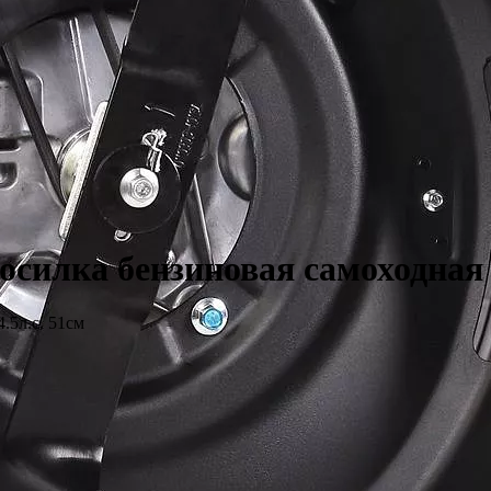
илка бензиновая самоходная 4
.5л.с. 51см