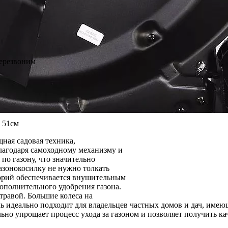
перезвоним
 51см
щная садовая техника,
Благодаря самоходному механизму и
по газону, что значительно
газонокосилку не нужно толкать
иторий обеспечивается внушительным
ополнительного удобрения газона.
 травой. Большие колеса на
идеально подходит для владельцев частных домов и дач, имеющ
но упрощает процесс ухода за газоном и позволяет получить ка