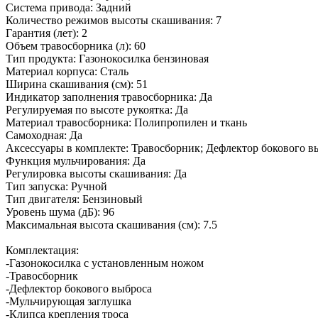
Система привода: Задний
Количество режимов высоты скашивания: 7
Гарантия (лет): 2
Объем травосборника (л): 60
Тип продукта: Газонокосилка бензиновая
Материал корпуса: Сталь
Ширина скашивания (см): 51
Индикатор заполнения травосборника: Да
Регулируемая по высоте рукоятка: Да
Материал травосборника: Полипропилен и ткань
Самоходная: Да
Аксессуары в комплекте: Травосборник; Дефлектор бокового в
Функция мульчирования: Да
Регулировка высоты скашивания: Да
Тип запуска: Ручной
Тип двигателя: Бензиновый
Уровень шума (дБ): 96
Максимальная высота скашивания (см): 7.5
Комплектация:
-Газонокосилка с установленным ножом
-Травосборник
-Дефлектор бокового выброса
-Мульчирующая заглушка
-Клипса крепления троса