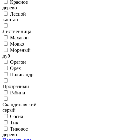
Красное
дерево
Лесной
каштан
Лиственница
Махагон
Мокко
Мореный
дуб
Орегон
Орех
Палисандр
Прозрачный
Рябина
Скандинавский
серый
Сосна
Тик
Тиковое
дерево