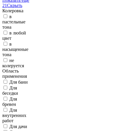
Показать еще
21
Скрыть
Колеровка
в
пастельные
тона
в любой
цвет
в
насыщенные
тона
не
колеруется
Область
применения
Для бани
Для
беседки
Для
бревен
Для
внутренних
работ
Для дачи