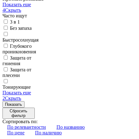
Показать еще
4
Скрыть
Часто ищут
3 в 1
Без запаха
Быстросохнущая
Глубокого
проникновения
Защита от
гниения
Защита от
плесени
Тонирующие
Показать еще
2
Скрыть
Сбросить
фильтр
Сортировать по:
По релевантности
По названию
По цене
По наличию