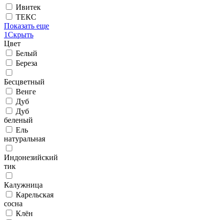
Ивитек
ТЕКС
Показать еще
1
Скрыть
Цвет
Белый
Береза
Бесцветный
Венге
Дуб
Дуб
беленый
Ель
натуральная
Индонезийский
тик
Калужница
Карельская
сосна
Клён