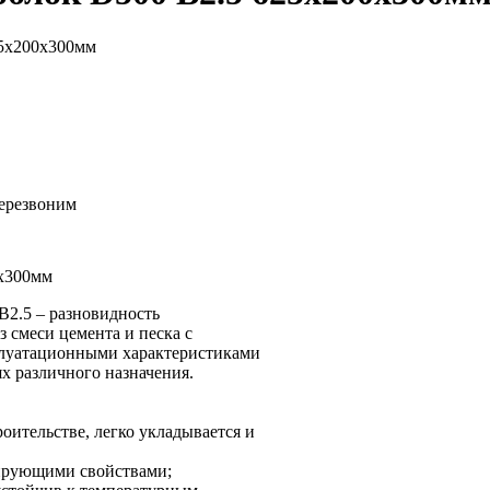
5х200х300мм
перезвоним
х300мм
B2.5 – разновидность
 смеси цемента и песка с
плуатационными характеристиками
х различного назначения.
оительстве, легко укладывается и
лирующими свойствами;