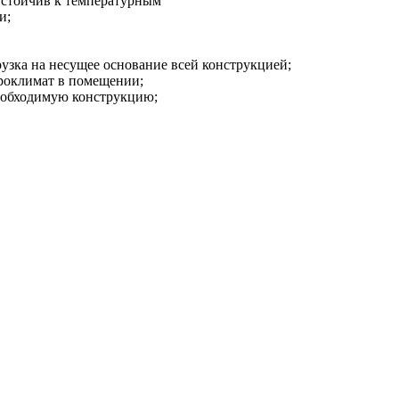
 устойчив к температурным
и;
рузка на несущее основание всей конструкцией;
кроклимат в помещении;
необходимую конструкцию;