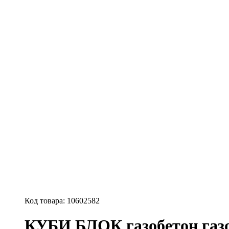
Код товара:
10602582
КУБИ БЛОК газобетон газо