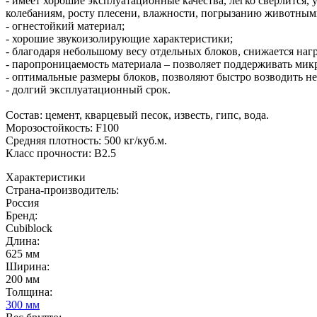
- имеет хорошие эксплуатационные качества, легко сверлится,
колебаниям, росту плесени, влажности, погрызанию животным
- огнестойкий материал;
- хорошие звукоизолирующие характеристики;
- благодаря небольшому весу отдельных блоков, снижается наг
- паропроницаемость материала – позволяет поддерживать ми
- оптимальные размеры блоков, позволяют быстро возводить 
- долгий эксплуатационный срок.
Состав: цемент, кварцевый песок, известь, гипс, вода.
Морозостойкость: F100
Средняя плотность: 500 кг/куб.м.
Класс прочности: B2.5
Характеристики
Страна-производитель
:
Россия
Бренд:
Cubiblock
Длина
:
625 мм
Ширина
:
200 мм
Толщина
:
300 мм