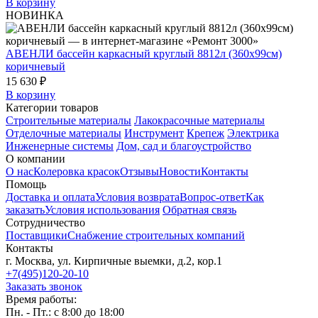
В корзину
НОВИНКА
АВЕНЛИ бассейн каркасный круглый 8812л (360x99см)
коричневый
15 630 ₽
В корзину
Категории товаров
Строительные материалы
Лакокрасочные материалы
Отделочные материалы
Инструмент
Крепеж
Электрика
Инженерные системы
Дом, сад и благоустройство
О компании
О нас
Колеровка красок
Отзывы
Новости
Контакты
Помощь
Доставка и оплата
Условия возврата
Вопрос-ответ
Как
заказать
Условия использования
Обратная связь
Сотрудничество
Поставщики
Снабжение строительных компаний
Контакты
г. Москва, ул. Кирпичные выемки, д.2, кор.1
+7(495)120-20-10
Заказать звонок
Время работы:
Пн. - Пт.: с 8:00 до 18:00