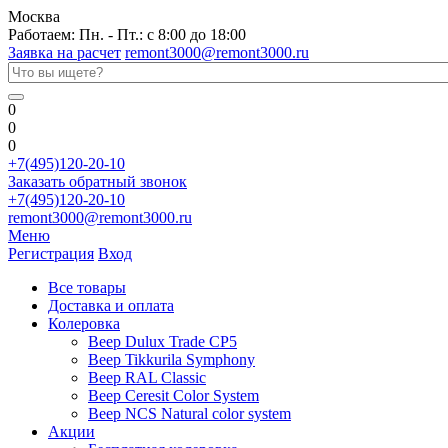
Москва
Работаем: Пн. - Пт.: с 8:00 до 18:00
Заявка на расчет
remont3000@remont3000.ru
0
0
0
+7(495)120-20-10
Заказать обратный звонок
+7(495)120-20-10
remont3000@remont3000.ru
Меню
Регистрация
Вход
Все товары
Доставка и оплата
Колеровка
Веер Dulux Trade CP5
Веер Tikkurila Symphony
Веер RAL Classic
Веер Ceresit Color System
Веер NCS Natural color system
Акции