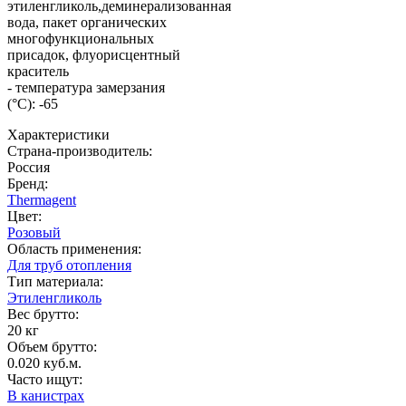
этиленгликоль,деминерализованная
вода, пакет органических
многофункциональных
присадок, флуорисцентный
краситель
- температура замерзания
(°C): -65
Характеристики
Страна-производитель
:
Россия
Бренд:
Thermagent
Цвет
:
Розовый
Область применения
:
Для труб отопления
Тип материала
:
Этиленгликоль
Вес брутто:
20 кг
Объем брутто
:
0.020 куб.м.
Часто ищут
:
В канистрах