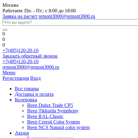
Москва
Работаем: Пн. - Пт.: с 8:00 до 18:00
Заявка на расчет
remont3000@remont3000.ru
0
0
0
+7(495)120-20-10
Заказать обратный звонок
+7(495)120-20-10
remont3000@remont3000.ru
Меню
Регистрация
Вход
Все товары
Доставка и оплата
Колеровка
Веер Dulux Trade CP5
Веер Tikkurila Symphony
Веер RAL Classic
Веер Ceresit Color System
Веер NCS Natural color system
Акции