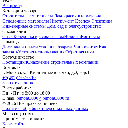
992 ₽
В корзину
Категории товаров
Строительные материалы
Лакокрасочные материалы
Отделочные материалы
Инструмент
Крепеж
Электрика
Инженерные системы
Дом, сад и благоустройство
О компании
О нас
Колеровка красок
Отзывы
Новости
Контакты
Помощь
Доставка и оплата
Условия возврата
Вопрос-ответ
Как
заказать
Условия использования
Обратная связь
Сотрудничество
Поставщики
Снабжение строительных компаний
Контакты
г. Москва, ул. Кирпичные выемки, д.2, кор.1
+7(495)120-20-10
Заказать звонок
Время работы:
Пн. - Пт.: с 8:00 до 18:00
E-mail:
remont3000@remont3000.ru
© 2026 Все права защищены
Политика обработки персональных данных
Мы в соц. сетях:
Принимаем к оплате:
Карта сайта