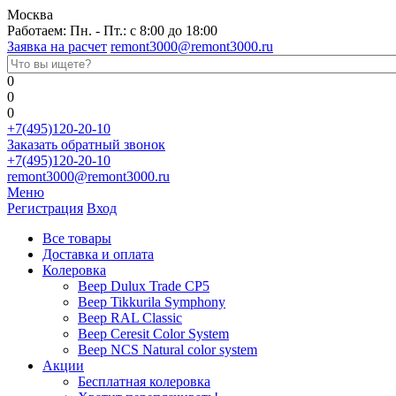
Москва
Работаем: Пн. - Пт.: с 8:00 до 18:00
Заявка на расчет
remont3000@remont3000.ru
0
0
0
+7(495)120-20-10
Заказать обратный звонок
+7(495)120-20-10
remont3000@remont3000.ru
Меню
Регистрация
Вход
Все товары
Доставка и оплата
Колеровка
Веер Dulux Trade CP5
Веер Tikkurila Symphony
Веер RAL Classic
Веер Ceresit Color System
Веер NCS Natural color system
Акции
Бесплатная колеровка