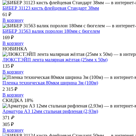
БИБЕР 31123 кисть флейцевая Стандарт 38мм
61 ₽
В корзину
БИБЕР 31563 валик поролон 180мм с бюгелем
169 ₽
В корзину
НОВИНКА
ЛЮКСТЭЙП лента малярная жёлтая (25мм х 50м)
135 ₽
В корзину
Пленка техническая 80мкм ширина 3м (100м)
2 315 ₽
В корзину
СКИДКА 18%
Арматура А3 12мм стальная рифленая (2,93м)
371
₽
305 ₽
В корзину