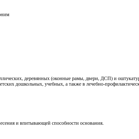
воним
таллических, деревянных (оконные рамы, двери, ДСП) и оштука
детских дошкольных, учебных, а также в лечебно-профилактичес
 нанесения и впитывающей способности основания.