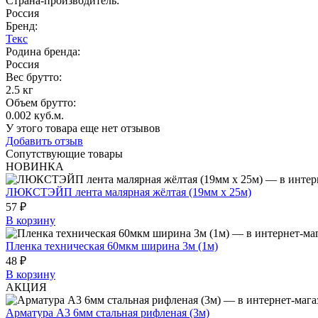
Страна-производитель
:
Россия
Бренд:
Текс
Родина бренда
:
Россия
Вес брутто:
2.5 кг
Объем брутто
:
0.002 куб.м.
У этого товара еще нет отзывов
Добавить отзыв
Сопутствующие товары
НОВИНКА
ЛЮКСТЭЙП лента малярная жёлтая (19мм х 25м)
57 ₽
В корзину
Пленка техническая 60мкм ширина 3м (1м)
48 ₽
В корзину
АКЦИЯ
Арматура А3 6мм стальная рифленая (3м)