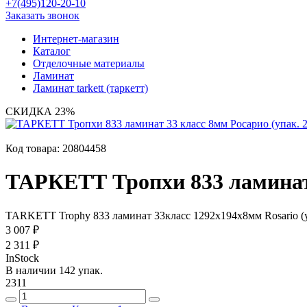
+7(495)120-20-10
Заказать звонок
Интернет-магазин
Каталог
Отделочные материалы
Ламинат
Ламинат tarkett (таркетт)
СКИДКА 23%
Код товара:
20804458
ТАРКЕТТ Тропхи 833 ламинат 3
TARKETT Trophy 833 ламинат 33класс 1292х194х8мм Rosario (упа
3 007 ₽
2 311 ₽
InStock
В наличии 142 упак.
2311