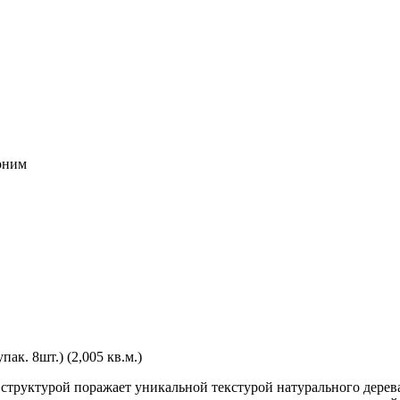
воним
к. 8шт.) (2,005 кв.м.)
 структурой поражает уникальной текстурой натурального дере