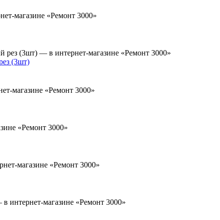
ез (3шт)