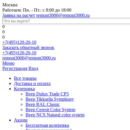
Москва
Работаем: Пн. - Пт.: с 8:00 до 18:00
Заявка на расчет
remont3000@remont3000.ru
0
0
0
+7(495)120-20-10
Заказать обратный звонок
+7(495)120-20-10
remont3000@remont3000.ru
Меню
Регистрация
Вход
Все товары
Доставка и оплата
Колеровка
Веер Dulux Trade CP5
Веер Tikkurila Symphony
Веер RAL Classic
Веер Ceresit Color System
Веер NCS Natural color system
Акции
Бесплатная колеровка