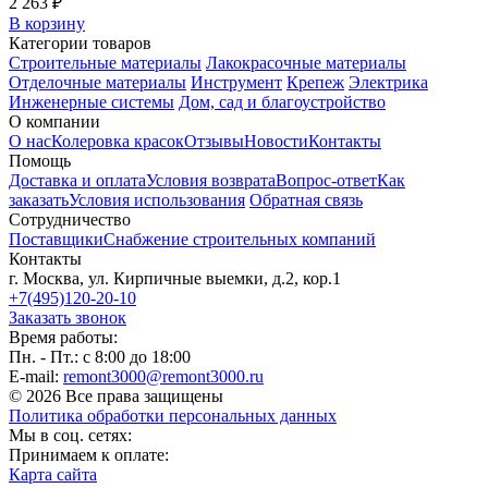
2 263 ₽
В корзину
Категории товаров
Строительные материалы
Лакокрасочные материалы
Отделочные материалы
Инструмент
Крепеж
Электрика
Инженерные системы
Дом, сад и благоустройство
О компании
О нас
Колеровка красок
Отзывы
Новости
Контакты
Помощь
Доставка и оплата
Условия возврата
Вопрос-ответ
Как
заказать
Условия использования
Обратная связь
Сотрудничество
Поставщики
Снабжение строительных компаний
Контакты
г. Москва, ул. Кирпичные выемки, д.2, кор.1
+7(495)120-20-10
Заказать звонок
Время работы:
Пн. - Пт.: с 8:00 до 18:00
E-mail:
remont3000@remont3000.ru
© 2026 Все права защищены
Политика обработки персональных данных
Мы в соц. сетях:
Принимаем к оплате:
Карта сайта