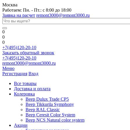
Москва
Работаем: Пн. - Пт.: с 8:00 до 18:00
Заявка на расчет
remont3000@remont3000.ru
0
0
0
+7(495)120-20-10
Заказать обратный звонок
+7(495)120-20-10
remont3000@remont3000.ru
Меню
Регистрация
Вход
Все товары
Доставка и оплата
Колеровка
Веер Dulux Trade CP5
Веер Tikkurila Symphony
Веер RAL Classic
Веер Ceresit Color System
Веер NCS Natural color system
Акции