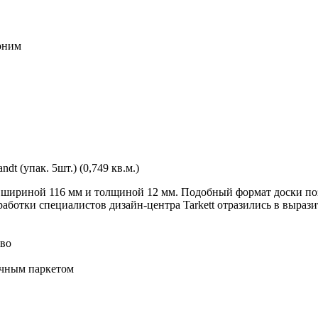
воним
 (упак. 5шт.) (0,749 кв.м.)
 шириной 116 мм и толщиной 12 мм. Подобный формат доски поз
ботки специалистов дизайн-центра Tarkett отразились в вырази
тво
учным паркетом