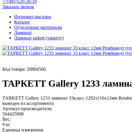
+7(495)120-20-10
Заказать звонок
Интернет-магазин
Каталог
Отделочные материалы
Ламинат
Ламинат tarkett (таркетт)
Код товара:
20804506
ТАРКЕТТ Gallery 1233 ламинат
TARKETT Gallery 1233 ламинат 33класс 1292х116х12мм Rembrandt
выведен из ассортимента
Артикул производителя:
504425008
Вес:
9 кг
Единица измерения: