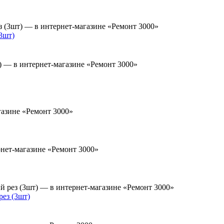
3шт)
ез (3шт)