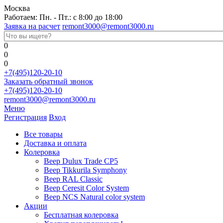
Москва
Работаем: Пн. - Пт.: с 8:00 до 18:00
Заявка на расчет
remont3000@remont3000.ru
0
0
0
+7(495)120-20-10
Заказать обратный звонок
+7(495)120-20-10
remont3000@remont3000.ru
Меню
Регистрация
Вход
Все товары
Доставка и оплата
Колеровка
Веер Dulux Trade CP5
Веер Tikkurila Symphony
Веер RAL Classic
Веер Ceresit Color System
Веер NCS Natural color system
Акции
Бесплатная колеровка