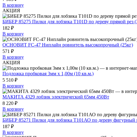
В корзину
АКЦИЯ
БИБЕР 85275 Пилки для лобзика T101D по дереву прямой рез (
182 ₽
В корзину
ОСНОВИТ FC-47 Ниплайн ровнитель высокопрочный (25кг)
571 ₽
В корзину
АКЦИЯ
Подложка пробковая 3мм х 1,00м (10 кв.м.)
5 510 ₽
В корзину
МАКИТА 4329 лобзик электрический 65мм 450Вт
8 220 ₽
В корзину
БИБЕР 85271 Пилки для лобзика T101АО по дереву фигурный р
187 ₽
В корзину