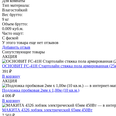
Для комнаты
Тип материала
:
Влагостойкий
Вес брутто:
9 кг
Объем брутто
:
0.009 куб.м.
Часто ищут
:
С фаской
У этого товара еще нет отзывов
Добавить отзыв
Сопутствующие товары
АКЦИЯ
ОСНОВИТ FC-41H Стартолайн стяжка пола армированная (25к
391 ₽
В корзину
АКЦИЯ
Подложка пробковая 2мм х 1,00м (10 кв.м.)
4 006 ₽
В корзину
МАКИТА 4326 лобзик электрический 65мм 450Вт
7 503 ₽