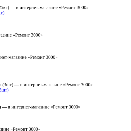
г)
3шт)