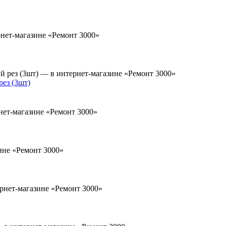
ез (3шт)