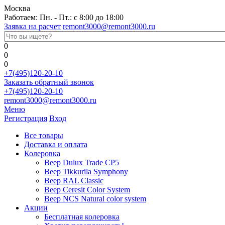
Москва
Работаем: Пн. - Пт.: с 8:00 до 18:00
Заявка на расчет
remont3000@remont3000.ru
0
0
0
+7(495)120-20-10
Заказать обратный звонок
+7(495)120-20-10
remont3000@remont3000.ru
Меню
Регистрация
Вход
Все товары
Доставка и оплата
Колеровка
Веер Dulux Trade CP5
Веер Tikkurila Symphony
Веер RAL Classic
Веер Ceresit Color System
Веер NCS Natural color system
Акции
Бесплатная колеровка