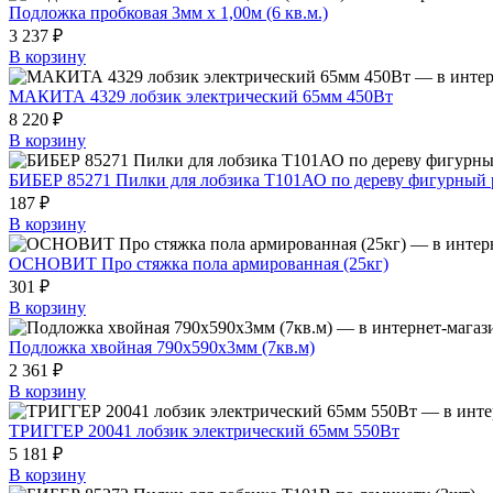
Подложка пробковая 3мм х 1,00м (6 кв.м.)
3 237 ₽
В корзину
МАКИТА 4329 лобзик электрический 65мм 450Вт
8 220 ₽
В корзину
БИБЕР 85271 Пилки для лобзика T101АО по дереву фигурный р
187 ₽
В корзину
ОСНОВИТ Про стяжка пола армированная (25кг)
301 ₽
В корзину
Подложка хвойная 790х590х3мм (7кв.м)
2 361 ₽
В корзину
ТРИГГЕР 20041 лобзик электрический 65мм 550Вт
5 181 ₽
В корзину