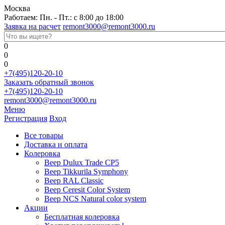
Москва
Работаем: Пн. - Пт.: с 8:00 до 18:00
Заявка на расчет
remont3000@remont3000.ru
0
0
0
+7(495)120-20-10
Заказать обратный звонок
+7(495)120-20-10
remont3000@remont3000.ru
Меню
Регистрация
Вход
Все товары
Доставка и оплата
Колеровка
Веер Dulux Trade CP5
Веер Tikkurila Symphony
Веер RAL Classic
Веер Ceresit Color System
Веер NCS Natural color system
Акции
Бесплатная колеровка