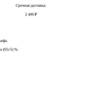
Срочная доставка:
2 499 ₽
ьефа.
а (65±5) %.