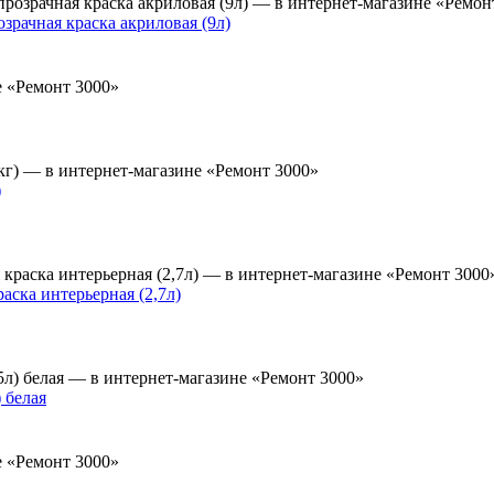
ачная краска акриловая (9л)
)
ка интерьерная (2,7л)
 белая