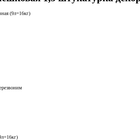
вная (9л=16кг)
перезвоним
9л=16кг)