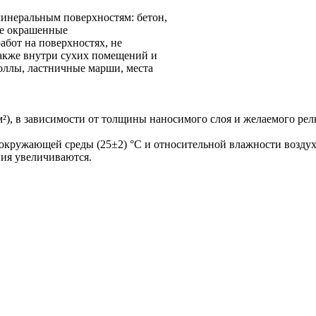
минеральным поверхностям: бетон,
ее окрашенные
бот на поверхностях, не
акже внутри сухих помещений и
ллы, ластничные марши, места
/м²), в зависимости от толщины наносимого слоя и желаемого рел
 окружающей среды (25±2) °C и относительной влажности воздух
ия увеличиваются.