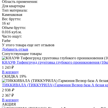
Область применения
:
Для квартиры
Тип материала
:
Камешковая
Вес брутто:
16 кг
Объем брутто
:
0.016 куб.м.
Часто ищут
:
Farbe
У этого товара еще нет отзывов
Добавить отзыв
Сопутствующие товары
КНАУФ Тифенгрунд грунтовка глубокого проникновения (10к
1 243 ₽
В корзину
СКИДКА 19%
ТИККИВАЛА (ТИККУРИЛА) Гармония Велюр база А белая крас
2 938
₽
2 367 ₽
В корзину
АКЦИЯ