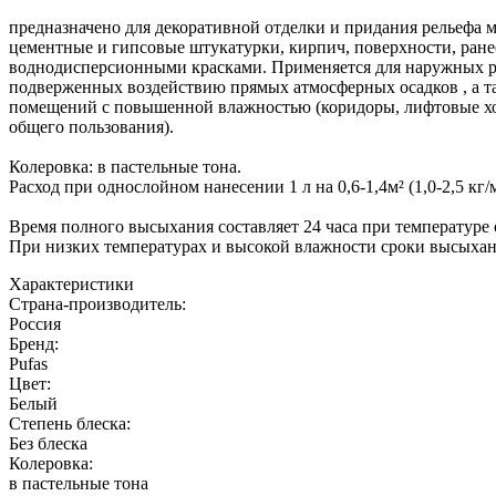
предназначено для декоративной отделки и придания рельефа 
цементные и гипсовые штукатурки, кирпич, поверхности, ран
воднодисперсионными красками. Применяется для наружных ра
подверженных воздействию прямых атмосферных осадков , а т
помещений с повышенной влажностью (коридоры, лифтовые хо
общего пользования).
Колеровка: в пастельные тона.
Расход при однослойном нанесении 1 л на 0,6-1,4м² (1,0-2,5 кг
Время полного высыхания составляет 24 часа при температуре
При низких температурах и высокой влажности сроки высыхан
Характеристики
Страна-производитель
:
Россия
Бренд:
Pufas
Цвет
:
Белый
Степень блеска
:
Без блеска
Колеровка
:
в пастельные тона