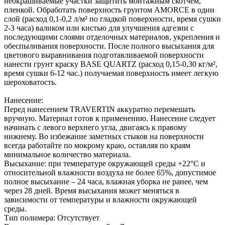
неокрашиваемые участки защитить монтажным скотчем,
пленкой. Обработать поверхность грунтом AMORСE в один
слой (расход 0,1-0,2 л/м² по гладкой поверхности, время сушки
2-3 часа) валиком или кистью для улучшения адгезии с
последующими слоями отделочных материалов, укрепления и
обеспыливания поверхности. После полного высыхания для
цветового выравнивания подготавливаемой поверхности
нанести грунт краску BASE QUARTZ (расход 0,15-0,30 кг/м²,
время сушки 6-12 час.) получаемая поверхность имеет легкую
шероховатость.
Нанесение:
Перед нанесением TRAVERTIN аккуратно перемешать
вручную. Материал готов к применению. Нанесение следует
начинать с левого верхнего угла, двигаясь к правому
нижнему. Во избежание заметных стыков на поверхности
всегда работайте по мокрому краю, оставляя по краям
минимальное количество материала.
Высыхание: при температуре окружающей среды +22°С и
относительной влажности воздуха не более 65%, допустимое
полное высыхание – 24 часа, влажная уборка не ранее, чем
через 28 дней. Время высыхания может меняться в
зависимости от температуры и влажности окружающей
среды.
Тип полимера: Отсутствует