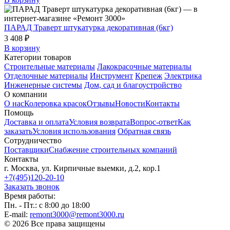
ПАРАД Траверт штукатурка декоративная (6кг)
3 408 ₽
В корзину
Категории товаров
Строительные материалы
Лакокрасочные материалы
Отделочные материалы
Инструмент
Крепеж
Электрика
Инженерные системы
Дом, сад и благоустройство
О компании
О нас
Колеровка красок
Отзывы
Новости
Контакты
Помощь
Доставка и оплата
Условия возврата
Вопрос-ответ
Как
заказать
Условия использования
Обратная связь
Сотрудничество
Поставщики
Снабжение строительных компаний
Контакты
г. Москва, ул. Кирпичные выемки, д.2, кор.1
+7(495)120-20-10
Заказать звонок
Время работы:
Пн. - Пт.: с 8:00 до 18:00
E-mail:
remont3000@remont3000.ru
© 2026 Все права защищены