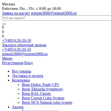
Москва
Работаем: Пн. - Пт.: с 8:00 до 18:00
Заявка на расчет
remont3000@remont3000.ru
0
0
0
+7(495)120-20-10
Заказать обратный звонок
+7(495)120-20-10
remont3000@remont3000.ru
Меню
Регистрация
Вход
Все товары
Доставка и оплата
Колеровка
Веер Dulux Trade CP5
Веер Tikkurila Symphony
Веер RAL Classic
Веер Ceresit Color System
Веер NCS Natural color system
Акции