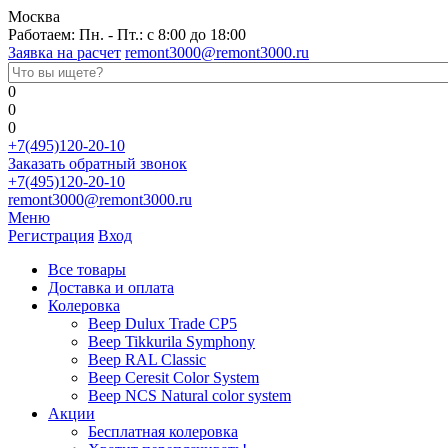
Москва
Работаем: Пн. - Пт.: с 8:00 до 18:00
Заявка на расчет
remont3000@remont3000.ru
0
0
0
+7(495)120-20-10
Заказать обратный звонок
+7(495)120-20-10
remont3000@remont3000.ru
Меню
Регистрация
Вход
Все товары
Доставка и оплата
Колеровка
Веер Dulux Trade CP5
Веер Tikkurila Symphony
Веер RAL Classic
Веер Ceresit Color System
Веер NCS Natural color system
Акции
Бесплатная колеровка