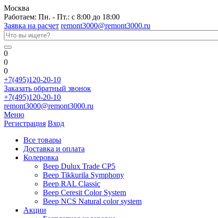
Москва
Работаем: Пн. - Пт.: с 8:00 до 18:00
Заявка на расчет
remont3000@remont3000.ru
0
0
0
+7(495)120-20-10
Заказать обратный звонок
+7(495)120-20-10
remont3000@remont3000.ru
Меню
Регистрация
Вход
Все товары
Доставка и оплата
Колеровка
Веер Dulux Trade CP5
Веер Tikkurila Symphony
Веер RAL Classic
Веер Ceresit Color System
Веер NCS Natural color system
Акции