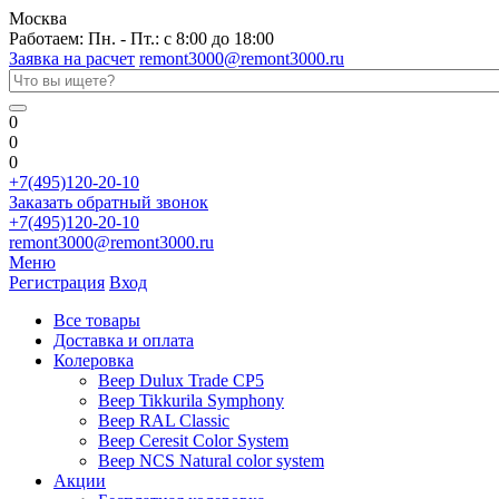
Москва
Работаем: Пн. - Пт.: с 8:00 до 18:00
Заявка на расчет
remont3000@remont3000.ru
0
0
0
+7(495)120-20-10
Заказать обратный звонок
+7(495)120-20-10
remont3000@remont3000.ru
Меню
Регистрация
Вход
Все товары
Доставка и оплата
Колеровка
Веер Dulux Trade CP5
Веер Tikkurila Symphony
Веер RAL Classic
Веер Ceresit Color System
Веер NCS Natural color system
Акции