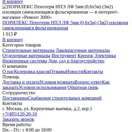
В корзину
ПОРИЛЕКС Пенотерм НПЭ ЛФ 5мм (0,6х5м) (3м2) изоляция
самоклеющаяся фольгированная
1 015 ₽
В корзину
Категории товаров
Строительные материалы
Лакокрасочные материалы
Отделочные материалы
Инструмент
Крепеж
Электрика
Инженерные системы
Дом, сад и благоустройство
О компании
О нас
Колеровка красок
Отзывы
Новости
Контакты
Помощь
Доставка и оплата
Условия возврата
Вопрос-ответ
Как
заказать
Условия использования
Обратная связь
Сотрудничество
Поставщики
Снабжение строительных компаний
Контакты
г. Москва, ул. Кирпичные выемки, д.2, кор.1
+7(495)120-20-10
Заказать звонок
Время работы:
Пн. - Пт.: с 8:00 до 18:00