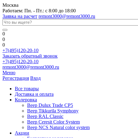
Москва
Работаем: Пн. - Пт.: с 8:00 до 18:00
Заявка на расчет
remont3000@remont3000.ru
0
0
0
+7(495)120-20-10
Заказать обратный звонок
+7(495)120-20-10
remont3000@remont3000.ru
Меню
Регистрация
Вход
Все товары
Доставка и оплата
Колеровка
Веер Dulux Trade CP5
Веер Tikkurila Symphony
Веер RAL Classic
Веер Ceresit Color System
Веер NCS Natural color system
Акции