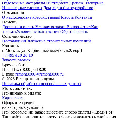
Отделочные материалы
Инструмент
Крепеж
Электрика
Инженерные системы
Дом, сад и благоустройство
О компании
О нас
Колеровка красок
Отзывы
Новости
Контакты
Помощь
Доставка и оплата
Условия возврата
Вопрос-ответ
Как
заказать
Условия использования
Обратная связь
Сотрудничество
Поставщики
Снабжение строительных компаний
Контакты
г. Москва, ул. Кирпичные выемки, д.2, кор.1
+7(495)120-20-10
Заказать звонок
Время работы:
Пн. - Пт.: с 8:00 до 18:00
E-mail:
remont3000@remont3000.ru
© 2026 Все права защищены
Политика обработки персональных данных
Мы в соц. сетях:
Принимаем к оплате:
Карта сайта
Оформите кредит
на выгодных условиях
При оформлении заказа выберите способ оплаты «Кредит от
Тинькофф», заполните простую форму и дождитесь одобрения