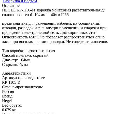
Разгрузка и подъем
Описание
HEGEL КР-1105-И коробка монтажная разветвительная д/
сплошных стен d=104мм h=40мм IP55
предназначена для размещения кабелей, их соединений,
отводов, разводок и т. п. внутри помещений и снаружи при
проведении электрической сети. Для кирпичных стен.
Огнестойкость 650°С не позволяет распространяться огню,
даже при воспламенении проводки. Не содержит галогенов.
Тип коробки: разветвительная
Способ монтажа: скрытый
Диаметр: 104мм
С крышкой: да
Характеристики
Артикул производителя
:
КР-1105-И
Страна-производитель
:
Россия
Бренд:
Hegel
Вес брутто:
0.039 кг