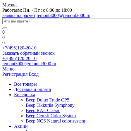
Москва
Работаем: Пн. - Пт.: с 8:00 до 18:00
Заявка на расчет
remont3000@remont3000.ru
0
0
0
+7(495)120-20-10
Заказать обратный звонок
+7(495)120-20-10
remont3000@remont3000.ru
Меню
Регистрация
Вход
Все товары
Доставка и оплата
Колеровка
Веер Dulux Trade CP5
Веер Tikkurila Symphony
Веер RAL Classic
Веер Ceresit Color System
Веер NCS Natural color system
Акции