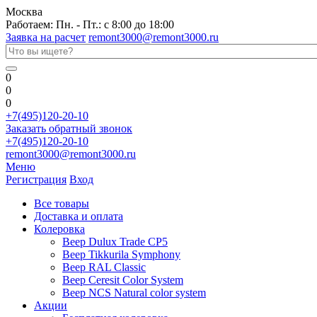
Москва
Работаем: Пн. - Пт.: с 8:00 до 18:00
Заявка на расчет
remont3000@remont3000.ru
0
0
0
+7(495)120-20-10
Заказать обратный звонок
+7(495)120-20-10
remont3000@remont3000.ru
Меню
Регистрация
Вход
Все товары
Доставка и оплата
Колеровка
Веер Dulux Trade CP5
Веер Tikkurila Symphony
Веер RAL Classic
Веер Ceresit Color System
Веер NCS Natural color system
Акции