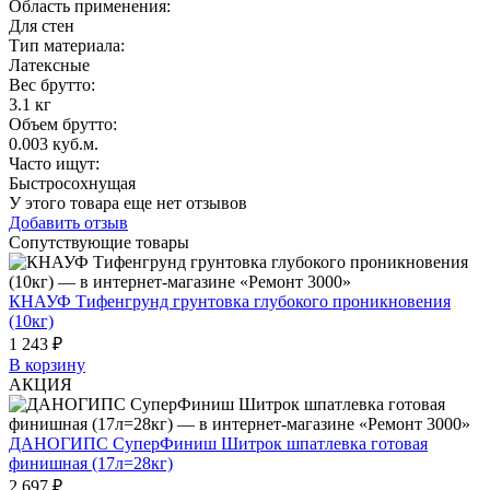
Область применения
:
Для стен
Тип материала
:
Латексные
Вес брутто:
3.1 кг
Объем брутто
:
0.003 куб.м.
Часто ищут
:
Быстросохнущая
У этого товара еще нет отзывов
Добавить отзыв
Сопутствующие товары
КНАУФ Тифенгрунд грунтовка глубокого проникновения
(10кг)
1 243 ₽
В корзину
АКЦИЯ
ДАНОГИПС СуперФиниш Шитрок шпатлевка готовая
финишная (17л=28кг)
2 697 ₽