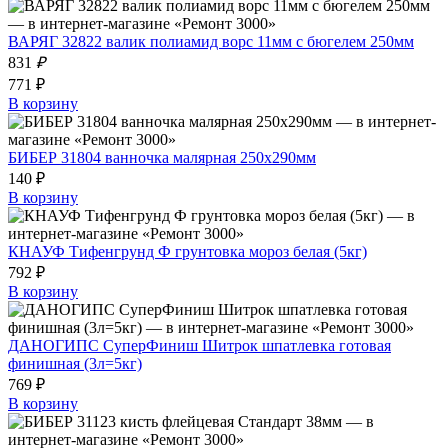
ВАРЯГ 32822 валик полиамид ворс 11мм с бюгелем 250мм
831
₽
771 ₽
В корзину
БИБЕР 31804 ванночка малярная 250х290мм
140 ₽
В корзину
КНАУФ Тифенгрунд Ф грунтовка мороз белая (5кг)
792 ₽
В корзину
ДАНОГИПС СуперФиниш Шитрок шпатлевка готовая
финишная (3л=5кг)
769 ₽
В корзину