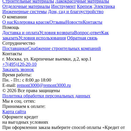
Строительные материалы
Лакокрасочные материалы
Отделочные материалы
Инструмент
Крепеж
Электрика
Инженерные системы
Дом, сад и благоустройство
О компании
О нас
Колеровка красок
Отзывы
Новости
Контакты
Помощь
Доставка и оплата
Условия возврата
Вопрос-ответ
Как
заказать
Условия использования
Обратная связь
Сотрудничество
Поставщики
Снабжение строительных компаний
Контакты
г. Москва, ул. Кирпичные выемки, д.2, кор.1
+7(495)120-20-10
Заказать звонок
Время работы:
Пн. - Пт.: с 8:00 до 18:00
E-mail:
remont3000@remont3000.ru
© 2026 Все права защищены
Политика обработки персональных данных
Мы в соц. сетях:
Принимаем к оплате:
Карта сайта
Оформите кредит
на выгодных условиях
При оформлении заказа выберите способ оплаты «Кредит от