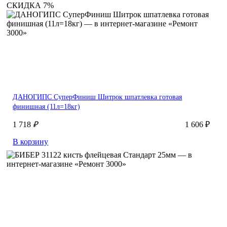
СКИДКА 7%
ДАНОГИПС СуперФиниш Шитрок шпатлевка готовая
финишная (11л=18кг)
1 718
₽
1 606 ₽
В корзину