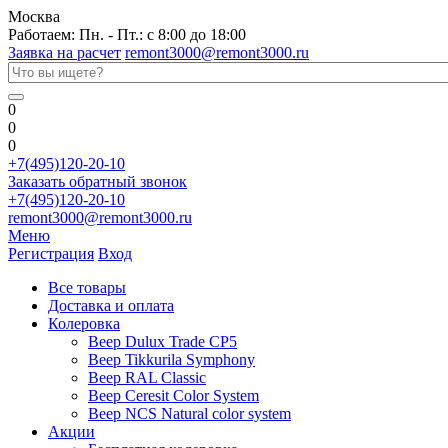
Москва
Работаем: Пн. - Пт.: с 8:00 до 18:00
Заявка на расчет
remont3000@remont3000.ru
0
0
0
+7(495)120-20-10
Заказать обратный звонок
+7(495)120-20-10
remont3000@remont3000.ru
Меню
Регистрация
Вход
Все товары
Доставка и оплата
Колеровка
Веер Dulux Trade CP5
Веер Tikkurila Symphony
Веер RAL Classic
Веер Ceresit Color System
Веер NCS Natural color system
Акции