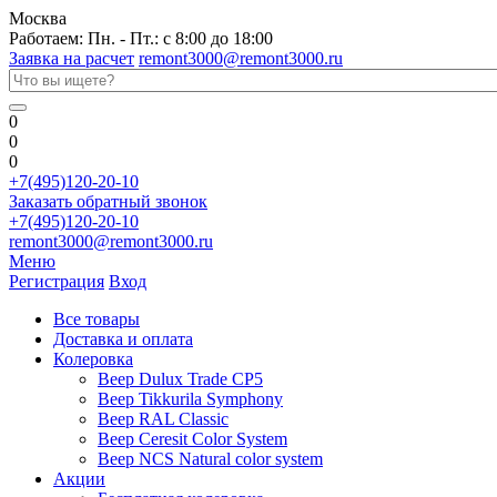
Москва
Работаем: Пн. - Пт.: с 8:00 до 18:00
Заявка на расчет
remont3000@remont3000.ru
0
0
0
+7(495)120-20-10
Заказать обратный звонок
+7(495)120-20-10
remont3000@remont3000.ru
Меню
Регистрация
Вход
Все товары
Доставка и оплата
Колеровка
Веер Dulux Trade CP5
Веер Tikkurila Symphony
Веер RAL Classic
Веер Ceresit Color System
Веер NCS Natural color system
Акции