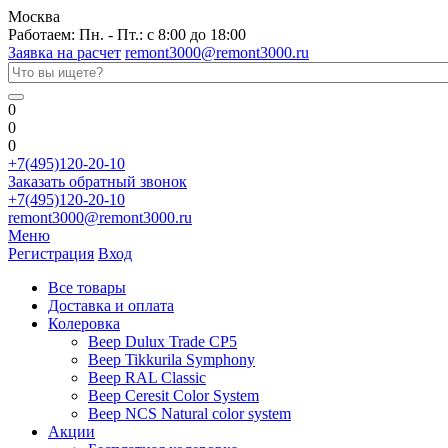
Москва
Работаем: Пн. - Пт.: с 8:00 до 18:00
Заявка на расчет
remont3000@remont3000.ru
0
0
0
+7(495)120-20-10
Заказать обратный звонок
+7(495)120-20-10
remont3000@remont3000.ru
Меню
Регистрация
Вход
Все товары
Доставка и оплата
Колеровка
Веер Dulux Trade CP5
Веер Tikkurila Symphony
Веер RAL Classic
Веер Ceresit Color System
Веер NCS Natural color system
Акции