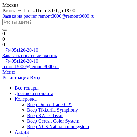
Москва
Работаем: Пн. - Пт.: с 8:00 до 18:00
Заявка на расчет
remont3000@remont3000.ru
0
0
0
+7(495)120-20-10
Заказать обратный звонок
+7(495)120-20-10
remont3000@remont3000.ru
Меню
Регистрация
Вход
Все товары
Доставка и оплата
Колеровка
Веер Dulux Trade CP5
Веер Tikkurila Symphony
Веер RAL Classic
Веер Ceresit Color System
Веер NCS Natural color system
Акции