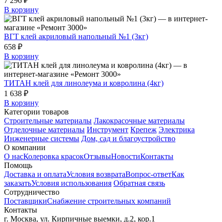
7 296 ₽
В корзину
ВГТ клей акриловый напольный №1 (3кг)
658 ₽
В корзину
ТИТАН клей для линолеума и ковролина (4кг)
1 638 ₽
В корзину
Категории товаров
Строительные материалы
Лакокрасочные материалы
Отделочные материалы
Инструмент
Крепеж
Электрика
Инженерные системы
Дом, сад и благоустройство
О компании
О нас
Колеровка красок
Отзывы
Новости
Контакты
Помощь
Доставка и оплата
Условия возврата
Вопрос-ответ
Как
заказать
Условия использования
Обратная связь
Сотрудничество
Поставщики
Снабжение строительных компаний
Контакты
г. Москва, ул. Кирпичные выемки, д.2, кор.1