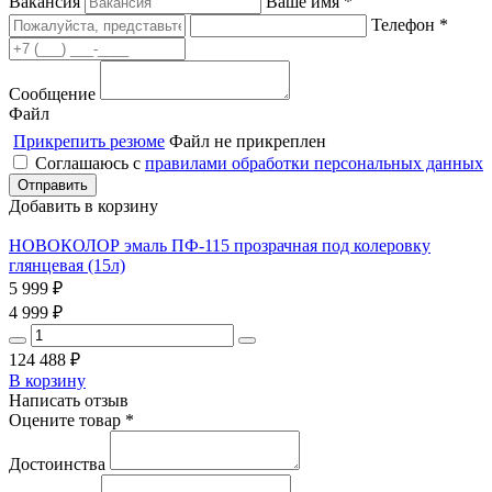
Вакансия
Ваше имя *
Телефон *
Сообщение
Файл
Прикрепить резюме
Файл не прикреплен
Соглашаюсь с
правилами обработки персональных данных
Добавить в корзину
НОВОКОЛОР эмаль ПФ-115 прозрачная под колеровку
глянцевая (15л)
5 999
₽
4 999
₽
124 488
₽
В корзину
Написать отзыв
Оцените товар *
Достоинства