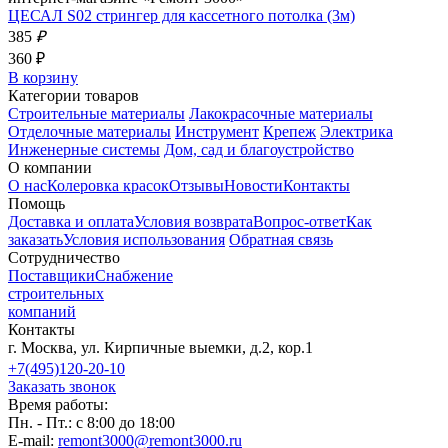
ЦЕСАЛ S02 стрингер для кассетного потолка (3м)
385
₽
360 ₽
В корзину
Категории товаров
Строительные материалы
Лакокрасочные материалы
Отделочные материалы
Инструмент
Крепеж
Электрика
Инженерные системы
Дом, сад и благоустройство
О компании
О нас
Колеровка красок
Отзывы
Новости
Контакты
Помощь
Доставка и оплата
Условия возврата
Вопрос-ответ
Как
заказать
Условия использования
Обратная связь
Сотрудничество
Поставщики
Снабжение
строительных
компаний
Контакты
г. Москва, ул. Кирпичные выемки, д.2, кор.1
+7(495)120-20-10
Заказать звонок
Время работы:
Пн. - Пт.: с 8:00 до 18:00
E-mail:
remont3000@remont3000.ru