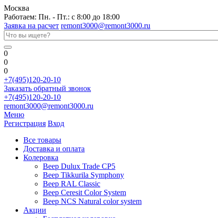
Москва
Работаем: Пн. - Пт.: с 8:00 до 18:00
Заявка на расчет
remont3000@remont3000.ru
0
0
0
+7(495)120-20-10
Заказать обратный звонок
+7(495)120-20-10
remont3000@remont3000.ru
Меню
Регистрация
Вход
Все товары
Доставка и оплата
Колеровка
Веер Dulux Trade CP5
Веер Tikkurila Symphony
Веер RAL Classic
Веер Ceresit Color System
Веер NCS Natural color system
Акции