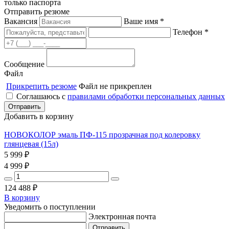
только паспорта
Отправить резюме
Вакансия
Ваше имя *
Телефон *
Сообщение
Файл
Прикрепить резюме
Файл не прикреплен
Соглашаюсь с
правилами обработки персональных данных
Добавить в корзину
НОВОКОЛОР эмаль ПФ-115 прозрачная под колеровку
глянцевая (15л)
5 999
₽
4 999
₽
124 488
₽
В корзину
Уведомить о поступлении
Электронная почта