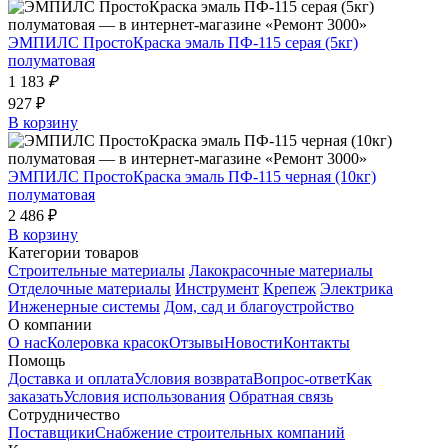
ЭМПИЛС ПростоКраска эмаль ПФ-115 серая (5кг)
полуматовая
1 183
₽
927 ₽
В корзину
ЭМПИЛС ПростоКраска эмаль ПФ-115 черная (10кг)
полуматовая
2 486 ₽
В корзину
Категории товаров
Строительные материалы
Лакокрасочные материалы
Отделочные материалы
Инструмент
Крепеж
Электрика
Инженерные системы
Дом, сад и благоустройство
О компании
О нас
Колеровка красок
Отзывы
Новости
Контакты
Помощь
Доставка и оплата
Условия возврата
Вопрос-ответ
Как
заказать
Условия использования
Обратная связь
Сотрудничество
Поставщики
Снабжение строительных компаний