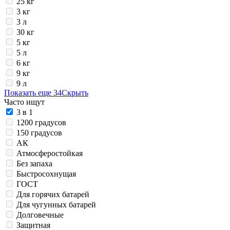
25 кг
3 кг
3 л
30 кг
5 кг
5 л
6 кг
9 кг
9 л
Показать еще 34
Скрыть
Часто ищут
3 в 1
1200 градусов
150 градусов
АК
Атмосферостойкая
Без запаха
Быстросохнущая
ГОСТ
Для горячих батарей
Для чугунных батарей
Долговечные
Защитная