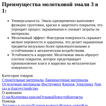
Преимущества молотковой эмали 3 в
1:
Универсальность: Эмаль одновременно выполняет
функции грунтовки, краски и защитного покрытия, что
упрощает процесс окрашивания и снижает затраты на
материалы.
Молотковый эффект: Фактурная поверхность скрывает
мелкие неровности и царапины, что делает окрашенные
предметы визуально более привлекательными и
устойчивыми к механическим воздействиям.
Устойчивость к коррозии: Молотковая эмаль образует
плотное покрытие, которое предотвращает
проникновение влаги и коррозии на металлические
поверхности.
Категории товаров
Строительные материалы
Лакокрасочные материалы
Отделочные материалы
Инструмент
Крепеж
Электрика
Дом,
сад и благоустройство
О компании
О нас
Колеровка красок
Отзывы
Новости
Контакты
Помощь
Доставка и оплата
Условия возврата
Вопрос-ответ
Как