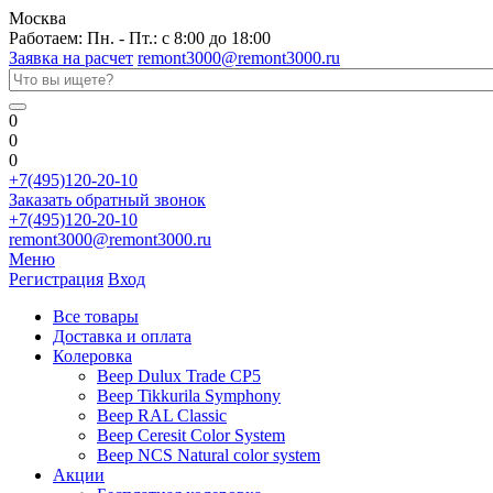
Москва
Работаем: Пн. - Пт.: с 8:00 до 18:00
Заявка на расчет
remont3000@remont3000.ru
0
0
0
+7(495)120-20-10
Заказать обратный звонок
+7(495)120-20-10
remont3000@remont3000.ru
Меню
Регистрация
Вход
Все товары
Доставка и оплата
Колеровка
Веер Dulux Trade CP5
Веер Tikkurila Symphony
Веер RAL Classic
Веер Ceresit Color System
Веер NCS Natural color system
Акции