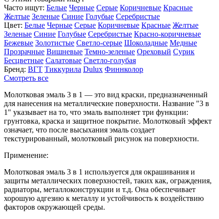
Часто ищут:
Белые
Черные
Серые
Коричневые
Красные
Желтые
Зеленые
Синие
Голубые
Серебристые
Цвет:
Белые
Черные
Серые
Коричневые
Красные
Желтые
Зеленые
Синие
Голубые
Серебристые
Красно-коричневые
Бежевые
Золотистые
Светло-серые
Шоколадные
Медные
Прозрачные
Вишневые
Темно-зеленые
Ореховый
Сурик
Бесцветные
Салатовые
Светло-голубая
Бренд:
ВГТ
Тиккурила
Dulux
Финнколор
Смотреть все
Молотковая эмаль 3 в 1 — это вид краски, предназначенный
для нанесения на металлические поверхности. Название "3 в
1" указывает на то, что эмаль выполняет три функции:
грунтовка, краска и защитное покрытие. Молотковый эффект
означает, что после высыхания эмаль создает
текстурированный, молотковый рисунок на поверхности.
Применение:
Молотковая эмаль 3 в 1 используется для окрашивания и
защиты металлических поверхностей, таких как, ограждения,
радиаторы, металлоконструкции и т.д. Она обеспечивает
хорошую адгезию к металлу и устойчивость к воздействию
факторов окружающей среды.