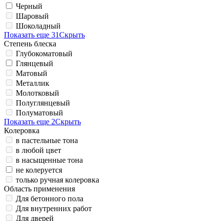
Черный
Шаровый
Шоколадный
Показать еще 31
Скрыть
Степень блеска
Глубокоматовый
Глянцевый
Матовый
Металлик
Молотковый
Полуглянцевый
Полуматовый
Показать еще 2
Скрыть
Колеровка
в пастельные тона
в любой цвет
в насыщенные тона
не колеруется
только ручная колеровка
Область применения
Для бетонного пола
Для внутренних работ
Для дверей