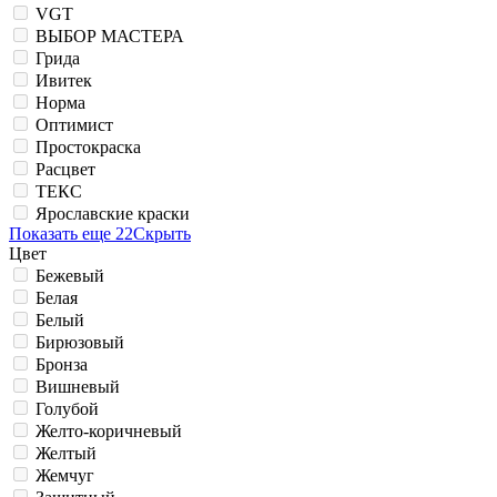
VGT
ВЫБОР МАСТЕРА
Грида
Ивитек
Норма
Оптимист
Простокраска
Расцвет
ТЕКС
Ярославские краски
Показать еще 22
Скрыть
Цвет
Бежевый
Белая
Белый
Бирюзовый
Бронза
Вишневый
Голубой
Желто-коричневый
Желтый
Жемчуг