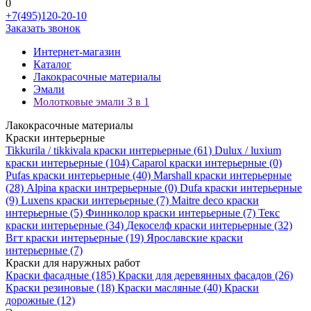
0
+7(495)120-20-10
Заказать звонок
Интернет-магазин
Каталог
Лакокрасочные материалы
Эмали
Молотковые эмали 3 в 1
Лакокрасочные материалы
Краски интерьерные
Tikkurila / tikkivala краски интерьерные
(61)
Dulux / luxium
краски интерьерные
(104)
Caparol краски интерьерные
(0)
Pufas краски интерьерные
(40)
Marshall краски интерьерные
(28)
Alpina краски интрерьерные
(0)
Dufa краски интерьерные
(9)
Luxens краски интерьерные
(7)
Maitre deco краски
интерьерные
(5)
Финнколор краски интерьерные
(7)
Текс
краски интерьерные
(34)
Декоселф краски интерьерные
(32)
Вгт краски интерьерные
(19)
Ярославские краски
интерьерные
(7)
Краски для наружных работ
Краски фасадные
(185)
Краски для деревянных фасадов
(26)
Краски резиновые
(18)
Краски масляные
(40)
Краски
дорожные
(12)