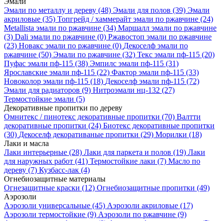
Эмали
Эмали по металлу и дереву
(48)
Эмали для полов
(39)
Эмали
акриловые
(35)
Топгрейд / хаммерайт эмали по ржавчине
(24)
Metallista эмали по ржавчине
(34)
Маршалл эмали по ржавчине
(3)
Dali эмали по ржавчине
(0)
Ржавостоп эмали по ржавчине
(23)
Новакс эмали по ржавчине
(0)
Декоселф эмали по
ржавчине
(50)
Эмали по ржавчине
(32)
Текс эмали пф-115
(20)
Пуфас эмали пф-115
(38)
Эмпилс эмали пф-115
(31)
Ярославские эмали пф-115
(22)
Фактор эмали пф-115
(33)
Новоколор эмали пф-115
(18)
Декоселф эмали пф-115
(72)
Эмали для радиаторов
(9)
Нитроэмали нц-132
(27)
Термостойкие эмали
(5)
Декоративные пропитки по дереву
Омнитекс / пинотекс декоративные пропитки
(70)
Валтти
декоративные пропитки
(24)
Биотекс декоративные пропитки
(30)
Декоселф декоративаные пропитки
(29)
Морилки
(18)
Лаки и масла
Лаки интерьерные
(28)
Лаки для паркета и полов
(19)
Лаки
для наружных работ
(41)
Термостойкие лаки
(7)
Масло по
дереву
(7)
Кузбасс-лак
(4)
Огнебиозащитные материалы
Огнезащитные краски
(12)
Огнебиозащитные пропитки
(49)
Аэрозоли
Аэрозоли универсальные
(45)
Аэрозоли акриловые
(17)
Аэрозоли термостойкие
(9)
Аэрозоли по ржавчине
(9)