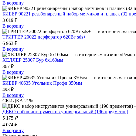
В корзину
БИБЕР 90221 резьбонарезный набор метчиков и плашек (32 пре
3 019 ₽
В корзину
ТРИГГЕР 20022 перфоратор 620Вт sds+
6 963 ₽
В корзину
ХЕЛЛЕР 25307 Бур 6х160мм
367 ₽
В корзину
БИБЕР 40635 Угольник Профи 350мм
493 ₽
В корзину
СКИДКА 21%
ДЕКО набор инструментов универсальный (196 предметов)
5 175
₽
4 074 ₽
В корзину
Похожие товары