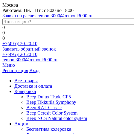
Москва
Работаем: Пн. - Пт.: с 8:00 до 18:00
Заявка на расчет
remont3000@remont3000.ru
0
0
0
+7(495)120-20-10
Заказать обратный звонок
+7(495)120-20-10
remont3000@remont3000.ru
Меню
Регистрация
Вход
Все товары
Доставка и оплата
Колеровка
Веер Dulux Trade CP5
Веер Tikkurila Symphony
Веер RAL Classic
Веер Ceresit Color System
Веер NCS Natural color system
Акции
Бесплатная колеровка