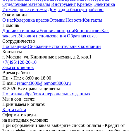
Отделочные материалы
Инструмент
Крепеж
Электрика
Инженерные системы
Дом, сад и благоустройство
О компании
О нас
Колеровка красок
Отзывы
Новости
Контакты
Помощь
Доставка и оплата
Условия возврата
Вопрос-ответ
Как
заказать
Условия использования
Обратная связь
Сотрудничество
Поставщики
Снабжение строительных компаний
Контакты
г. Москва, ул. Кирпичные выемки, д.2, кор.1
+7(495)120-20-10
Заказать звонок
Время работы:
Пн. - Пт.: с 8:00 до 18:00
E-mail:
remont3000@remont3000.ru
© 2026 Все права защищены
Политика обработки персональных данных
Мы в соц. сетях:
Принимаем к оплате:
Карта сайта
Оформите кредит
на выгодных условиях
При оформлении заказа выберите способ оплаты «Кредит от
Тинькофф», заполните простую форму и дождитесь одобрения