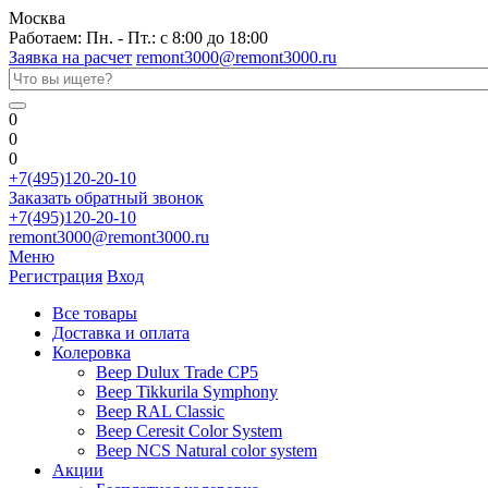
Москва
Работаем: Пн. - Пт.: с 8:00 до 18:00
Заявка на расчет
remont3000@remont3000.ru
0
0
0
+7(495)120-20-10
Заказать обратный звонок
+7(495)120-20-10
remont3000@remont3000.ru
Меню
Регистрация
Вход
Все товары
Доставка и оплата
Колеровка
Веер Dulux Trade CP5
Веер Tikkurila Symphony
Веер RAL Classic
Веер Ceresit Color System
Веер NCS Natural color system
Акции