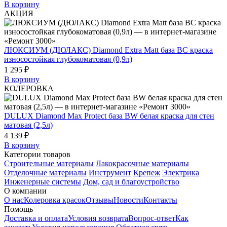
В корзину
АКЦИЯ
ЛЮКСИУМ (ДЮЛАКС) Diamond Extra Matt база BC краска
износостойкая глубокоматовая (0,9л)
1 295 ₽
В корзину
КОЛЕРОВКА
DULUX Diamond Max Protect база BW белая краска для стен
матовая (2,5л)
4 139 ₽
В корзину
Категории товаров
Строительные материалы
Лакокрасочные материалы
Отделочные материалы
Инструмент
Крепеж
Электрика
Инженерные системы
Дом, сад и благоустройство
О компании
О нас
Колеровка красок
Отзывы
Новости
Контакты
Помощь
Доставка и оплата
Условия возврата
Вопрос-ответ
Как