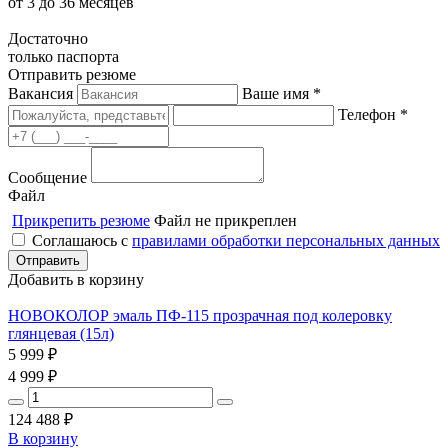
от 3 до 36 месяцев
Достаточно
только паспорта
Отправить резюме
Вакансия
Ваше имя *
Телефон *
Сообщение
Файл
Прикрепить резюме
Файл не прикреплен
Соглашаюсь с
правилами обработки персональных данных
Добавить в корзину
НОВОКОЛОР эмаль ПФ-115 прозрачная под колеровку
глянцевая (15л)
5 999
₽
4 999
₽
124 488
₽
В корзину