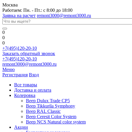
Москва
Работаем: Пн. - Пт.: с 8:00 до 18:00
Заявка на расчет
remont3000@remont3000.ru
0
0
0
+7(495)120-20-10
Заказать обратный звонок
+7(495)120-20-10
remont3000@remont3000.ru
Меню
Регистрация
Вход
Все товары
Доставка и оплата
Колеровка
Веер Dulux Trade CP5
Веер Tikkurila Symphony
Веер RAL Classic
Веер Ceresit Color System
Веер NCS Natural color system
Акции